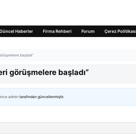
Güncel Haberler
Firma Rehberi
Forum
Çerez Politikas
 görüşmelere başladı”
eri görüşmelere başladı”
 önce
admin
tarafından güncellenmiştir.