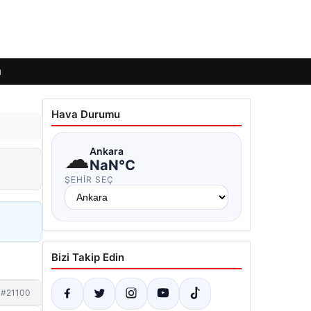
ı
Hava Durumu
☁
Ankara
NaN°C
ŞEHIR SEÇ
Bizi Takip Edin
#21100