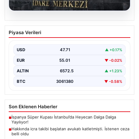
05.08.2026
Merkez Bankası Nisan Ayı Faiz Kararı Ne
Piyasa Verileri
Zaman Açıklanacak? Ekonomistlerin
Beklentileri ve Piyasa Tahminleri
USD
47.71
▲ +0.17%
Türkiye Cumhuriyet Merkez Bankası (TCMB) Para
Politikası Kurulu, Nisan ayı faiz kararını belirlemek
EUR
55.01
▼ -0.02%
üzere…
ALTIN
6572.5
▲ +1.23%
BTC
3061380
▼ -0.58%
Son Eklenen Haberler
İspanya Süper Kupası İstanbul’da Heyecan Dalga Dalga
■
Yayılıyor!
Hakkında icra takibi başlatan avukatı katletmişti. İstenen ceza
■
belli oldu