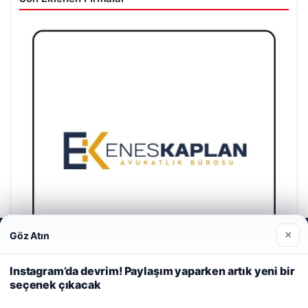
×
Göz Atın
Web sitemizi nasıl kullandığınızı daha iyi anlayabilmek,
deneyiminizi kişiselleştirmek ve geliştirmek amacıyla çerezler
kullanıyoruz.
Çerez Politikamız
Instagram’da devrim! Paylaşım yaparken artık yeni bir
seçenek çıkacak
Reddet
Kabul Et
Enes Kaplan Avukatlık Bürosu