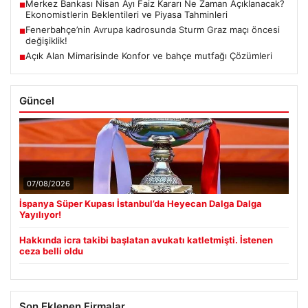
Merkez Bankası Nisan Ayı Faiz Kararı Ne Zaman Açıklanacak?
■
Ekonomistlerin Beklentileri ve Piyasa Tahminleri
Fenerbahçe’nin Avrupa kadrosunda Sturm Graz maçı öncesi
■
değişiklik!
Açık Alan Mimarisinde Konfor ve bahçe mutfağı Çözümleri
■
Güncel
07/08/2026
İspanya Süper Kupası İstanbul’da Heyecan Dalga Dalga
Yayılıyor!
Hakkında icra takibi başlatan avukatı katletmişti. İstenen
ceza belli oldu
Son Eklenen Firmalar