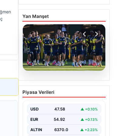
rağmen
Yan Manşet
nç
05.08.2026
Fenerbahçe’nin Avrupa
Piyasa Verileri
kadrosunda Sturm Graz
maçı öncesi değişiklik!
USD
47.58
▲ +0.10%
EUR
54.92
▲ +0.13%
ALTIN
6370.0
▲ +2.23%