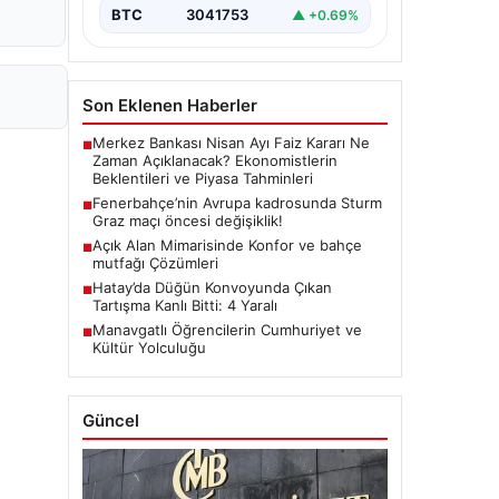
BTC
3041753
▲ +0.69%
Son Eklenen Haberler
Merkez Bankası Nisan Ayı Faiz Kararı Ne
■
Zaman Açıklanacak? Ekonomistlerin
Beklentileri ve Piyasa Tahminleri
Fenerbahçe’nin Avrupa kadrosunda Sturm
■
Graz maçı öncesi değişiklik!
Açık Alan Mimarisinde Konfor ve bahçe
■
mutfağı Çözümleri
Hatay’da Düğün Konvoyunda Çıkan
■
Tartışma Kanlı Bitti: 4 Yaralı
Manavgatlı Öğrencilerin Cumhuriyet ve
■
Kültür Yolculuğu
Güncel