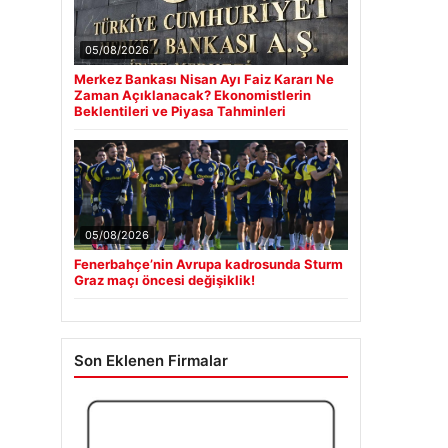
05/08/2026
Merkez Bankası Nisan Ayı Faiz Kararı Ne
Zaman Açıklanacak? Ekonomistlerin
Beklentileri ve Piyasa Tahminleri
05/08/2026
Fenerbahçe’nin Avrupa kadrosunda Sturm
Graz maçı öncesi değişiklik!
Son Eklenen Firmalar