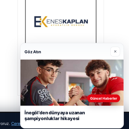
×
Göz Atın
Enes Kaplan Avukatlık Bürosu
28/04/2026
Güncel Haberler
İnegöl’den dünyaya uzanan
şampiyonluklar hikayesi
ıyoruz.
Çerez Politikamız
Reddet
Kabul Et