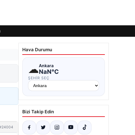
ı
Hava Durumu
☁
Ankara
NaN°C
ŞEHIR SEÇ
Bizi Takip Edin
#24004