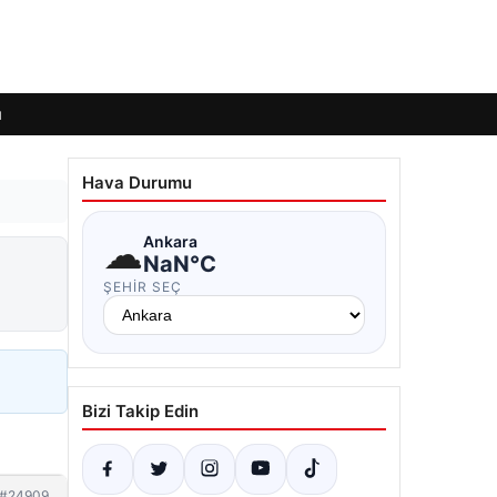
ı
Hava Durumu
☁
Ankara
NaN°C
ŞEHIR SEÇ
Bizi Takip Edin
#24909