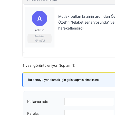
Mutlak butlan krizinin ardından Ö
A
Özel’in “felaket senaryosunda” yen
hareketlendirdi.
admin
Anahtar
yönetici
1 yazı görüntüleniyor (toplam 1)
Bu konuyu yanıtlamak için giriş yapmış olmalısınız.
Kullanıcı adı:
Parola: