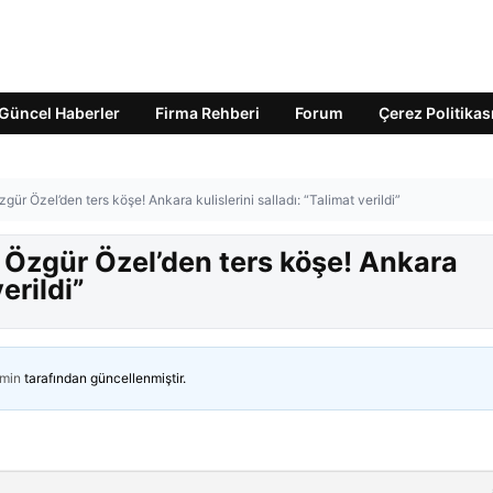
Güncel Haberler
Firma Rehberi
Forum
Çerez Politikas
ür Özel’den ters köşe! Ankara kulislerini salladı: “Talimat verildi”
 Özgür Özel’den ters köşe! Ankara
erildi”
min
tarafından güncellenmiştir.