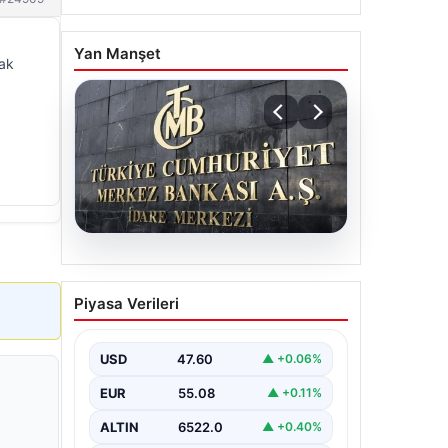
Yan Manşet
cak
05.08.2026
Merkez Bankası Nisan Ayı
Piyasa Verileri
Faiz Kararı Ne Zaman
Açıklanacak?
Ekonomistlerin
USD
47.60
▲ +0.06%
Beklentileri ve Piyasa
EUR
55.08
▲ +0.11%
Tahminleri
ALTIN
6522.0
▲ +0.40%
Türkiye Cumhuriyet Merkez Bankası