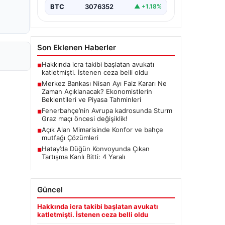
(TCMB) Para Politikası Kurulu, Nisan
BTC
3076352
▲ +1.18%
ayı faiz kararını belirlemek üzere…
Son Eklenen Haberler
Hakkında icra takibi başlatan avukatı
■
katletmişti. İstenen ceza belli oldu
Merkez Bankası Nisan Ayı Faiz Kararı Ne
■
Zaman Açıklanacak? Ekonomistlerin
Beklentileri ve Piyasa Tahminleri
Fenerbahçe’nin Avrupa kadrosunda Sturm
■
Graz maçı öncesi değişiklik!
Açık Alan Mimarisinde Konfor ve bahçe
■
mutfağı Çözümleri
Hatay’da Düğün Konvoyunda Çıkan
■
Tartışma Kanlı Bitti: 4 Yaralı
Güncel
Hakkında icra takibi başlatan avukatı
katletmişti. İstenen ceza belli oldu