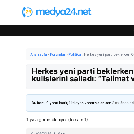
Ana sayfa
›
Forumlar
›
Politika
›
Herkes yeni parti beklerken Özg
Herkes yeni parti beklerken
kulislerini salladı: “Talimat v
Bu konu 0 yanıt içerir, 1 izleyen vardır ve en son
2 ay önce
ad
1 yazı görüntüleniyor (toplam 1)
04/06/2026: 8:19 pm