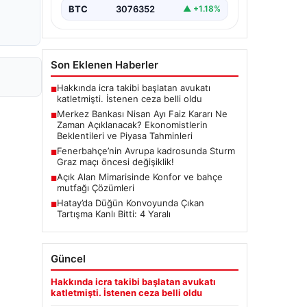
(TCMB) Para Politikası Kurulu, Nisan
BTC
3076352
▲ +1.18%
ayı faiz kararını belirlemek üzere…
Son Eklenen Haberler
Hakkında icra takibi başlatan avukatı
■
katletmişti. İstenen ceza belli oldu
Merkez Bankası Nisan Ayı Faiz Kararı Ne
■
Zaman Açıklanacak? Ekonomistlerin
Beklentileri ve Piyasa Tahminleri
Fenerbahçe’nin Avrupa kadrosunda Sturm
■
Graz maçı öncesi değişiklik!
Açık Alan Mimarisinde Konfor ve bahçe
■
mutfağı Çözümleri
Hatay’da Düğün Konvoyunda Çıkan
■
Tartışma Kanlı Bitti: 4 Yaralı
Güncel
Hakkında icra takibi başlatan avukatı
katletmişti. İstenen ceza belli oldu