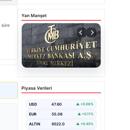
Yan Manşet
a süre
05.08.2026
Merkez Bankası Nisan Ayı
Piyasa Verileri
Faiz Kararı Ne Zaman
Açıklanacak?
Ekonomistlerin
USD
47.60
▲ +0.06%
Beklentileri ve Piyasa
EUR
55.08
▲ +0.11%
Tahminleri
ALTIN
6522.0
▲ +0.40%
Türkiye Cumhuriyet Merkez Bankası