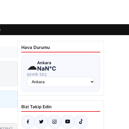
ı
Hava Durumu
☁
Ankara
NaN°C
ŞEHIR SEÇ
Bizi Takip Edin
#23647