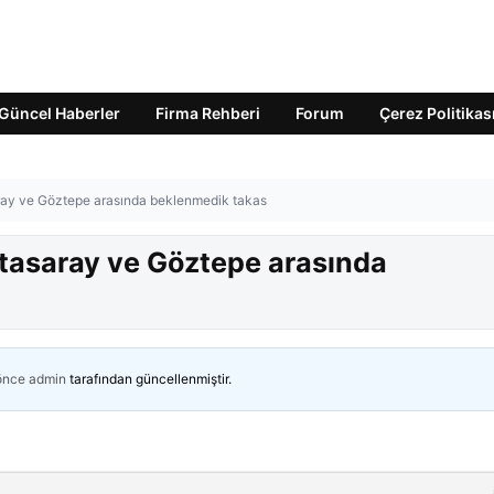
Güncel Haberler
Firma Rehberi
Forum
Çerez Politikas
aray ve Göztepe arasında beklenmedik takas
atasaray ve Göztepe arasında
 önce
admin
tarafından güncellenmiştir.