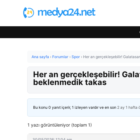
Ana sayfa
›
Forumlar
›
Spor
›
Her an gerçekleşebilir! Galatas
Her an gerçekleşebilir! Gal
beklenmedik takas
Bu konu 0 yanıt içerir, 1 izleyen vardır ve en son
2 ay 1 hafta
1 yazı görüntüleniyor (toplam 1)
30/05/2026: 12:04 am