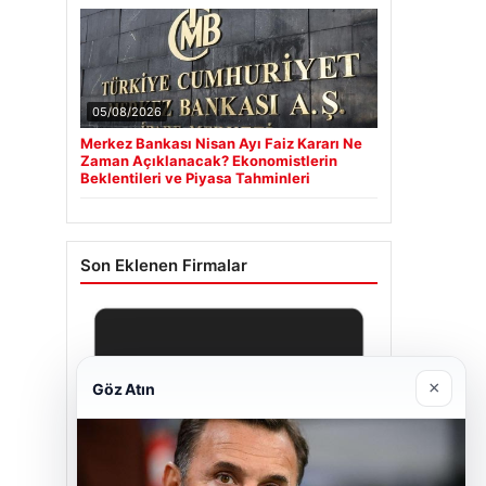
05/08/2026
Merkez Bankası Nisan Ayı Faiz Kararı Ne
Zaman Açıklanacak? Ekonomistlerin
Beklentileri ve Piyasa Tahminleri
Son Eklenen Firmalar
×
Göz Atın