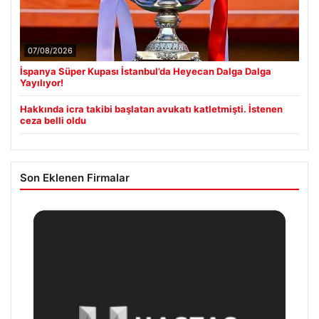
07/08/2026
İspanya Süper Kupası İstanbul’da Heyecan Dalga Dalga
Yayılıyor!
Hakkında icra takibi başlatan avukatı katletmişti. İstenen
ceza belli oldu
Son Eklenen Firmalar