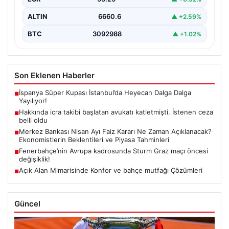
ALTIN
6660.6
▲ +2.59%
BTC
3092988
▲ +1.02%
Son Eklenen Haberler
İspanya Süper Kupası İstanbul’da Heyecan Dalga Dalga
■
Yayılıyor!
Hakkında icra takibi başlatan avukatı katletmişti. İstenen ceza
■
belli oldu
Merkez Bankası Nisan Ayı Faiz Kararı Ne Zaman Açıklanacak?
■
Ekonomistlerin Beklentileri ve Piyasa Tahminleri
Fenerbahçe’nin Avrupa kadrosunda Sturm Graz maçı öncesi
■
değişiklik!
Açık Alan Mimarisinde Konfor ve bahçe mutfağı Çözümleri
■
Güncel