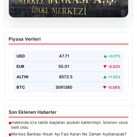
05.08.2026
Merkez Bankası Nisan Ayı Faiz Kararı Ne
Piyasa Verileri
Zaman Açıklanacak? Ekonomistlerin
Beklentileri ve Piyasa Tahminleri
USD
47.71
▲ +0.17%
Türkiye Cumhuriyet Merkez Bankası (TCMB) Para
Politikası Kurulu, Nisan ayı faiz kararını belirlemek
EUR
55.01
▼ -0.02%
üzere…
ALTIN
6572.5
▲ +1.23%
BTC
3061380
▼ -0.58%
Son Eklenen Haberler
Hakkında icra takibi başlatan avukatı katletmişti. İstenen ceza
■
belli oldu
Merkez Bankası Nisan Ayı Faiz Kararı Ne Zaman Açıklanacak?
■