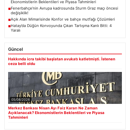
Ekonomistlerin Beklentileri ve Piyasa Tahminleri
Fenerbahçe’nin Avrupa kadrosunda Sturm Graz maçı öncesi
■
değişiklik!
Açık Alan Mimarisinde Konfor ve bahçe mutfağı Çözümleri
■
Hatay’da Düğün Konvoyunda Çıkan Tartışma Kanlı Bitti: 4
■
Yaralı
Güncel
Hakkında icra takibi başlatan avukatı katletmişti. İstenen
ceza belli oldu
05/08/2026
Merkez Bankası Nisan Ayı Faiz Kararı Ne Zaman
Açıklanacak? Ekonomistlerin Beklentileri ve Piyasa
Tahminleri