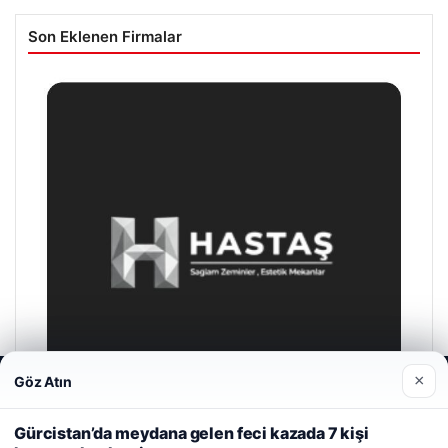
Son Eklenen Firmalar
×
Göz Atın
Web sitemizi nasıl kullandığınızı daha iyi anlayabilmek,
deneyiminizi kişiselleştirmek ve geliştirmek amacıyla çerezler
kullanıyoruz.
Çerez Politikamız
Gürcistan’da meydana gelen feci kazada 7 kişi