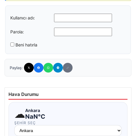
Kullanıcı adı:
Parola:
Beni hatırla
Paylaş:
Hava Durumu
☁
Ankara
NaN°C
ŞEHIR SEÇ