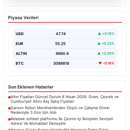
08.08.2026
Garson Robot Merdivenlerden Düştü ve
Piyasa Verileri
Çalışma Stresi Nedeniyle 3 Gün İzin
Aldı
USD
47.74
▲ +0.18%
Amasya'da faaliyet gösteren bir restoranda görev
yapan 'Gayretli' adlı robot, beklenmedik bir olayla
EUR
55.25
▲ +0.32%
gündeme…
ALTIN
6660.6
▲ +2.59%
BTC
3088818
▼ -0.16%
Son Eklenen Haberler
Altın Fiyatları Güncel Durum 8 Nisan 2026: Gram, Çeyrek ve
■
Cumhuriyet Altını Alış Satış Fiyatları
Garson Robot Merdivenlerden Düştü ve Çalışma Stresi
■
Nedeniyle 3 Gün İzin Aldı
Kelebek sohbet platformu İle Çevrim içi İletişimin Seviyeli
■
Adresi Ve Muhabbet Deneyimi
İspanya Süper Kupası İstanbul’da Heyecan Dalga Dalga