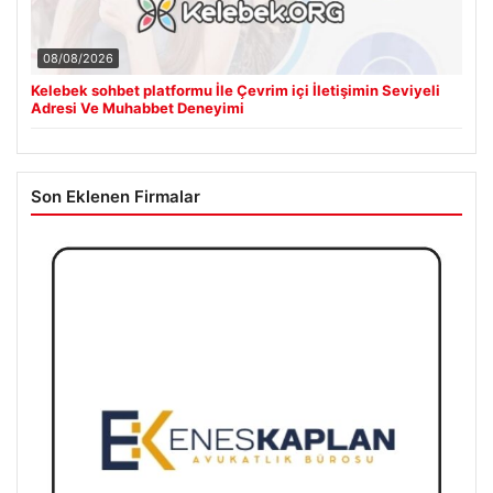
08/08/2026
Kelebek sohbet platformu İle Çevrim içi İletişimin Seviyeli
Adresi Ve Muhabbet Deneyimi
Son Eklenen Firmalar