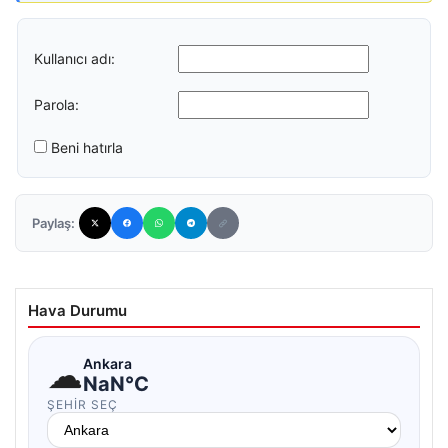
Kullanıcı adı:
Parola:
Beni hatırla
Paylaş:
Hava Durumu
☁
Ankara
NaN°C
ŞEHIR SEÇ