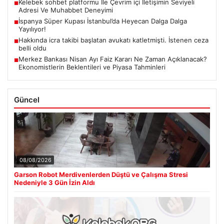
Kelebek sohbet platformu İle Çevrim içi İletişimin Seviyeli
■
Adresi Ve Muhabbet Deneyimi
İspanya Süper Kupası İstanbul’da Heyecan Dalga Dalga
■
Yayılıyor!
Hakkında icra takibi başlatan avukatı katletmişti. İstenen ceza
■
belli oldu
Merkez Bankası Nisan Ayı Faiz Kararı Ne Zaman Açıklanacak?
■
Ekonomistlerin Beklentileri ve Piyasa Tahminleri
Güncel
08/08/2026
Garson Robot Merdivenlerden Düştü ve Çalışma Stresi
Nedeniyle 3 Gün İzin Aldı