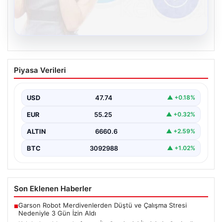
08.08.2026
Kelebek sohbet platformu İle Çevrim içi
Piyasa Verileri
İletişimin Seviyeli Adresi Ve Muhabbet
Deneyimi
USD
47.74
▲ +0.18%
İnternet dünyasında kullanıcıların güvenli bir tarzda
iletişim oluşturması ciddi bir önem taşımaktadır. Halen
EUR
55.25
▲ +0.32%
birçok…
ALTIN
6660.6
▲ +2.59%
BTC
3092988
▲ +1.02%
Son Eklenen Haberler
Garson Robot Merdivenlerden Düştü ve Çalışma Stresi
■
Nedeniyle 3 Gün İzin Aldı