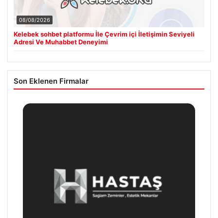
08/08/2026
Kelebek sohbet platformu İle Çevrim içi İletişimin Seviyeli
Adresi Ve Muhabbet Deneyimi
Son Eklenen Firmalar