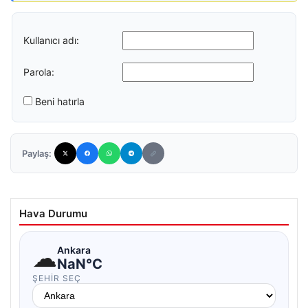
Kullanıcı adı:
Parola:
Beni hatırla
Paylaş:
Hava Durumu
☁
Ankara
NaN°C
ŞEHIR SEÇ