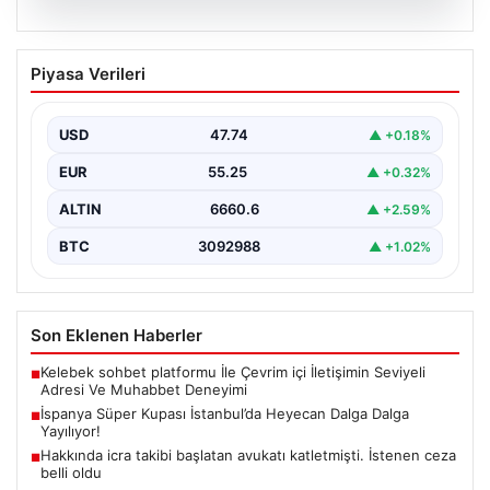
07.08.2026
İspanya Süper Kupası İstanbul’da
Piyasa Verileri
Heyecan Dalga Dalga Yayılıyor!
Türk futbolseverler yakın zamanda uluslararası arenada
büyük bir organizasyona ev sahipliği yapmaya
USD
47.74
▲ +0.18%
hazırlanıyor. İspanya…
EUR
55.25
▲ +0.32%
ALTIN
6660.6
▲ +2.59%
BTC
3092988
▲ +1.02%
Son Eklenen Haberler
Kelebek sohbet platformu İle Çevrim içi İletişimin Seviyeli
■
Adresi Ve Muhabbet Deneyimi
İspanya Süper Kupası İstanbul’da Heyecan Dalga Dalga
■
Yayılıyor!
Hakkında icra takibi başlatan avukatı katletmişti. İstenen ceza
■
belli oldu