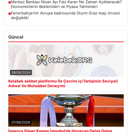
Merkez Bankası Nisan Ayı Faiz Kararı Ne Zaman Açıklanacak?
■
Ekonomistlerin Beklentileri ve Piyasa Tahminleri
Fenerbahçe’nin Avrupa kadrosunda Sturm Graz maçı öncesi
■
değişiklik!
Güncel
08/08/2026
Kelebek sohbet platformu İle Çevrim içi İletişimin Seviyeli
Adresi Ve Muhabbet Deneyimi
07/08/2026
İspanya Süper Kupası İstanbul’da Heyecan Dalga Dalga