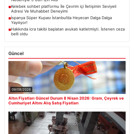
Kelebek sohbet platformu İle Çevrim içi İletişimin Seviyeli
■
Adresi Ve Muhabbet Deneyimi
İspanya Süper Kupası İstanbul’da Heyecan Dalga Dalga
■
Yayılıyor!
Hakkında icra takibi başlatan avukatı katletmişti. İstenen ceza
■
belli oldu
Güncel
09/08/2026
Altın Fiyatları Güncel Durum 8 Nisan 2026: Gram, Çeyrek ve
Cumhuriyet Altını Alış Satış Fiyatları