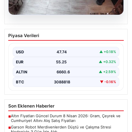
08.08.2026
Garson Robot Merdivenlerden Düştü ve
Piyasa Verileri
Çalışma Stresi Nedeniyle 3 Gün İzin
Aldı
USD
47.74
▲ +0.18%
Amasya'da faaliyet gösteren bir restoranda görev
yapan 'Gayretli' adlı robot, beklenmedik bir olayla
EUR
55.25
▲ +0.32%
gündeme…
ALTIN
6660.6
▲ +2.59%
BTC
3088818
▼ -0.16%
Son Eklenen Haberler
Altın Fiyatları Güncel Durum 8 Nisan 2026: Gram, Çeyrek ve
■
Cumhuriyet Altını Alış Satış Fiyatları
Garson Robot Merdivenlerden Düştü ve Çalışma Stresi
■
Nedeniyle 3 Gün İzin Aldı