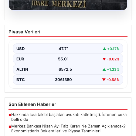
05.08.2026
Merkez Bankası Nisan Ayı Faiz Kararı Ne
Piyasa Verileri
Zaman Açıklanacak? Ekonomistlerin
Beklentileri ve Piyasa Tahminleri
USD
47.71
▲ +0.17%
Türkiye Cumhuriyet Merkez Bankası (TCMB) Para
Politikası Kurulu, Nisan ayı faiz kararını belirlemek
EUR
55.01
▼ -0.02%
üzere…
ALTIN
6572.5
▲ +1.23%
BTC
3061380
▼ -0.58%
Son Eklenen Haberler
Hakkında icra takibi başlatan avukatı katletmişti. İstenen ceza
■
belli oldu
Merkez Bankası Nisan Ayı Faiz Kararı Ne Zaman Açıklanacak?
■
Ekonomistlerin Beklentileri ve Piyasa Tahminleri