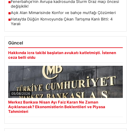
Fenerbahçe’nin Avrupa kadrosunda Sturm Graz maçı öncesi
■
değişiklik!
Açık Alan Mimarisinde Konfor ve bahçe mutfağı Çözümleri
■
Hatay’da Düğün Konvoyunda Çıkan Tartışma Kanlı Bitti: 4
■
Yaralı
Güncel
Hakkında icra takibi başlatan avukatı katletmişti. İstenen
ceza belli oldu
05/08/2026
Merkez Bankası Nisan Ayı Faiz Kararı Ne Zaman
Açıklanacak? Ekonomistlerin Beklentileri ve Piyasa
Tahminleri