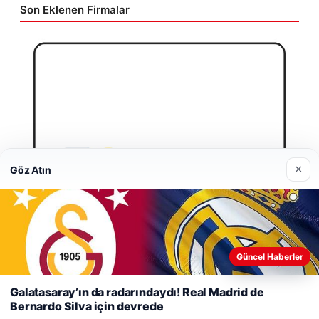
Son Eklenen Firmalar
×
Göz Atın
Web sitemizi nasıl kullandığınızı daha iyi anlayabilmek,
Güncel Haberler
deneyiminizi kişiselleştirmek ve geliştirmek amacıyla çerezler
kullanıyoruz.
Çerez Politikamız
Galatasaray’ın da radarındaydı! Real Madrid de
Bernardo Silva için devrede
Reddet
Kabul Et