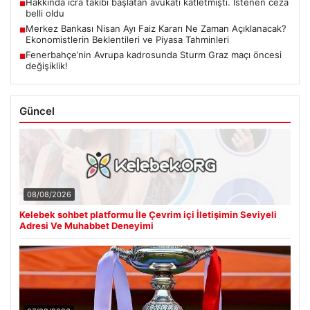
Hakkında icra takibi başlatan avukatı katletmişti. İstenen ceza
■
belli oldu
Merkez Bankası Nisan Ayı Faiz Kararı Ne Zaman Açıklanacak?
■
Ekonomistlerin Beklentileri ve Piyasa Tahminleri
Fenerbahçe’nin Avrupa kadrosunda Sturm Graz maçı öncesi
■
değişiklik!
Güncel
08/08/2026
Kelebek sohbet platformu İle Çevrim içi İletişimin Seviyeli
Adresi Ve Muhabbet Deneyimi