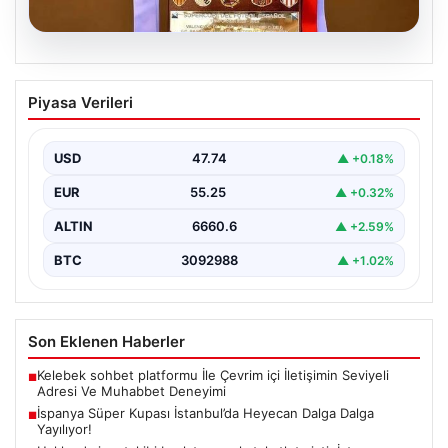
07.08.2026
İspanya Süper Kupası İstanbul’da
Piyasa Verileri
Heyecan Dalga Dalga Yayılıyor!
Türk futbolseverler yakın zamanda uluslararası arenada
büyük bir organizasyona ev sahipliği yapmaya
USD
47.74
▲ +0.18%
hazırlanıyor. İspanya…
EUR
55.25
▲ +0.32%
ALTIN
6660.6
▲ +2.59%
BTC
3092988
▲ +1.02%
Son Eklenen Haberler
Kelebek sohbet platformu İle Çevrim içi İletişimin Seviyeli
■
Adresi Ve Muhabbet Deneyimi
İspanya Süper Kupası İstanbul’da Heyecan Dalga Dalga
■
Yayılıyor!