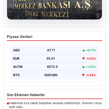
05.08.2026
Merkez Bankası Nisan Ayı Faiz Kararı Ne
Piyasa Verileri
Zaman Açıklanacak? Ekonomistlerin
Beklentileri ve Piyasa Tahminleri
USD
47.71
▲ +0.17%
Türkiye Cumhuriyet Merkez Bankası (TCMB) Para
Politikası Kurulu, Nisan ayı faiz kararını belirlemek
EUR
55.01
▼ -0.02%
üzere…
ALTIN
6572.5
▲ +1.23%
BTC
3061380
▼ -0.58%
Son Eklenen Haberler
Hakkında icra takibi başlatan avukatı katletmişti. İstenen ceza
■
belli oldu