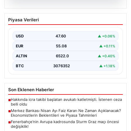
05.08.2026
Merkez Bankası Nisan Ayı Faiz Kararı Ne
Piyasa Verileri
Zaman Açıklanacak? Ekonomistlerin
Beklentileri ve Piyasa Tahminleri
USD
47.60
▲ +0.06%
Türkiye Cumhuriyet Merkez Bankası (TCMB) Para
Politikası Kurulu, Nisan ayı faiz kararını belirlemek
EUR
55.08
▲ +0.11%
üzere…
ALTIN
6522.0
▲ +0.40%
BTC
3076352
▲ +1.18%
Son Eklenen Haberler
Hakkında icra takibi başlatan avukatı katletmişti. İstenen ceza
■
belli oldu
Merkez Bankası Nisan Ayı Faiz Kararı Ne Zaman Açıklanacak?
■
Ekonomistlerin Beklentileri ve Piyasa Tahminleri
Fenerbahçe’nin Avrupa kadrosunda Sturm Graz maçı öncesi
■
değişiklik!