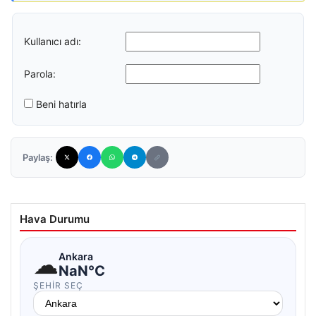
Kullanıcı adı:
Parola:
Beni hatırla
Paylaş:
Hava Durumu
☁
Ankara
NaN°C
ŞEHIR SEÇ