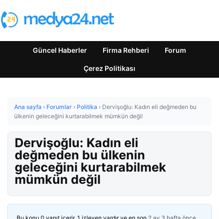
Güncel Haberler
Firma Rehberi
Forum
Çerez Politikası
Ana sayfa
›
Forumlar
›
Politika
›
Dervişoğlu: Kadın eli değmeden bu
ülkenin geleceğini kurtarabilmek mümkün değil
Dervişoğlu: Kadın eli
değmeden bu ülkenin
geleceğini kurtarabilmek
mümkün değil
Bu konu 0 yanıt içerir, 1 izleyen vardır ve en son
2 ay 3 hafta önce