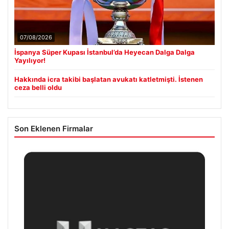
07/08/2026
İspanya Süper Kupası İstanbul’da Heyecan Dalga Dalga
Yayılıyor!
Hakkında icra takibi başlatan avukatı katletmişti. İstenen
ceza belli oldu
Son Eklenen Firmalar