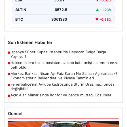
EUR
55.01
▼ -0.02%
ALTIN
6572.5
▲ +1.23%
BTC
3061380
▼ -0.58%
Son Eklenen Haberler
İspanya Süper Kupası İstanbul’da Heyecan Dalga Dalga
■
Yayılıyor!
Hakkında icra takibi başlatan avukatı katletmişti. İstenen ceza
■
belli oldu
Merkez Bankası Nisan Ayı Faiz Kararı Ne Zaman Açıklanacak?
■
Ekonomistlerin Beklentileri ve Piyasa Tahminleri
Fenerbahçe’nin Avrupa kadrosunda Sturm Graz maçı öncesi
■
değişiklik!
Açık Alan Mimarisinde Konfor ve bahçe mutfağı Çözümleri
■
Güncel