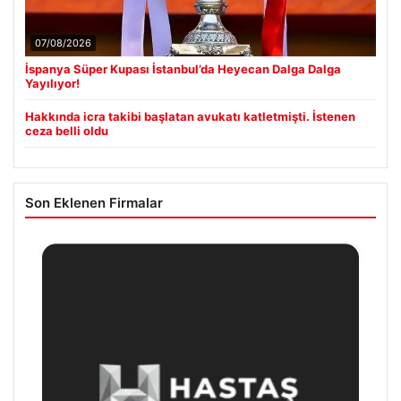
07/08/2026
İspanya Süper Kupası İstanbul’da Heyecan Dalga Dalga
Yayılıyor!
Hakkında icra takibi başlatan avukatı katletmişti. İstenen
ceza belli oldu
Son Eklenen Firmalar