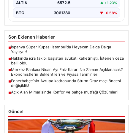
ALTIN
6572.5
▲ +1.23%
BTC
3061380
▼ -0.58%
Son Eklenen Haberler
İspanya Süper Kupası İstanbul’da Heyecan Dalga Dalga
■
Yayılıyor!
Hakkında icra takibi başlatan avukatı katletmişti. İstenen ceza
■
belli oldu
Merkez Bankası Nisan Ayı Faiz Kararı Ne Zaman Açıklanacak?
■
Ekonomistlerin Beklentileri ve Piyasa Tahminleri
Fenerbahçe’nin Avrupa kadrosunda Sturm Graz maçı öncesi
■
değişiklik!
Açık Alan Mimarisinde Konfor ve bahçe mutfağı Çözümleri
■
Güncel