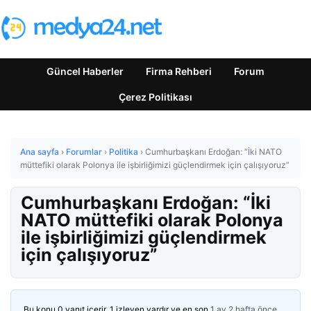
Güncel Haberler
Firma Rehberi
Forum
Çerez Politikası
Ana sayfa
›
Forumlar
›
Politika
›
Cumhurbaşkanı Erdoğan: “İki NATO
müttefiki olarak Polonya ile işbirliğimizi güçlendirmek için çalışıyoruz”
Cumhurbaşkanı Erdoğan: “İki
NATO müttefiki olarak Polonya
ile işbirliğimizi güçlendirmek
için çalışıyoruz”
Bu konu 0 yanıt içerir, 1 izleyen vardır ve en son
1 ay 2 hafta önce