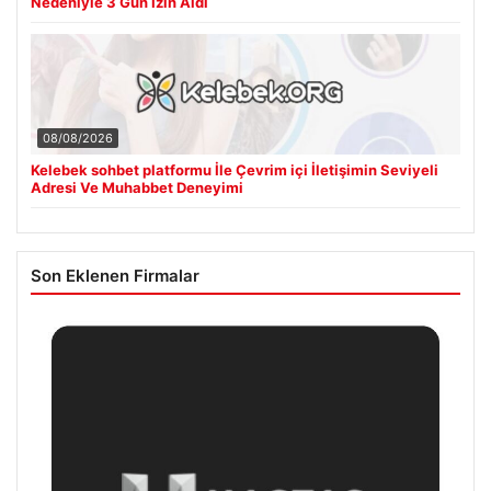
Nedeniyle 3 Gün İzin Aldı
08/08/2026
Kelebek sohbet platformu İle Çevrim içi İletişimin Seviyeli
Adresi Ve Muhabbet Deneyimi
Son Eklenen Firmalar