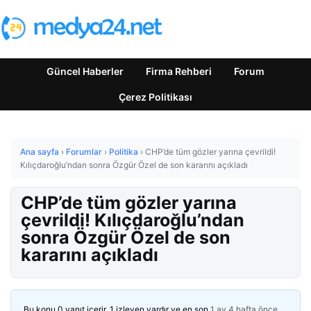
Güncel Haberler
Firma Rehberi
Forum
Çerez Politikası
Ana sayfa
›
Forumlar
›
Politika
›
CHP’de tüm gözler yarına çevrildi!
Kılıçdaroğlu’ndan sonra Özgür Özel de son kararını açıkladı
CHP’de tüm gözler yarına
çevrildi! Kılıçdaroğlu’ndan
sonra Özgür Özel de son
kararını açıkladı
Bu konu 0 yanıt içerir, 1 izleyen vardır ve en son
1 ay 4 hafta önce