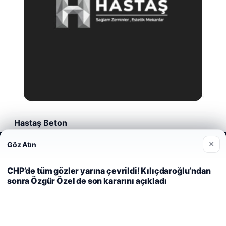
Hastaş Beton
26/05/2026
×
Göz Atın
Web sitemizi nasıl kullandığınızı daha iyi anlayabilmek,
deneyiminizi kişiselleştirmek ve geliştirmek amacıyla çerezler
kullanıyoruz.
Çerez Politikamız
CHP’de tüm gözler yarına çevrildi! Kılıçdaroğlu’ndan
sonra Özgür Özel de son kararını açıkladı
Reddet
Kabul Et
© 2026 Medya24 – Güncel Haberler