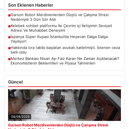
Son Eklenen Haberler
Garson Robot Merdivenlerden Düştü ve Çalışma Stresi
■
Nedeniyle 3 Gün İzin Aldı
Kelebek sohbet platformu İle Çevrim içi İletişimin Seviyeli
■
Adresi Ve Muhabbet Deneyimi
İspanya Süper Kupası İstanbul’da Heyecan Dalga Dalga
■
Yayılıyor!
Hakkında icra takibi başlatan avukatı katletmişti. İstenen ceza
■
belli oldu
Merkez Bankası Nisan Ayı Faiz Kararı Ne Zaman Açıklanacak?
■
Ekonomistlerin Beklentileri ve Piyasa Tahminleri
Güncel
08/08/2026
Garson Robot Merdivenlerden Düştü ve Çalışma Stresi