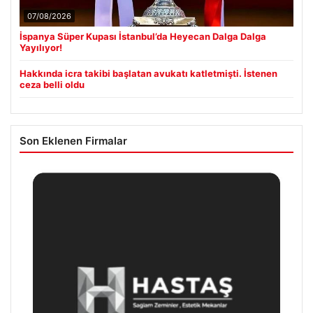
07/08/2026
İspanya Süper Kupası İstanbul’da Heyecan Dalga Dalga
Yayılıyor!
Hakkında icra takibi başlatan avukatı katletmişti. İstenen
ceza belli oldu
Son Eklenen Firmalar