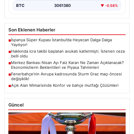
BTC
3061380
▼ -0.58%
Son Eklenen Haberler
İspanya Süper Kupası İstanbul’da Heyecan Dalga Dalga
■
Yayılıyor!
Hakkında icra takibi başlatan avukatı katletmişti. İstenen ceza
■
belli oldu
Merkez Bankası Nisan Ayı Faiz Kararı Ne Zaman Açıklanacak?
■
Ekonomistlerin Beklentileri ve Piyasa Tahminleri
Fenerbahçe’nin Avrupa kadrosunda Sturm Graz maçı öncesi
■
değişiklik!
Açık Alan Mimarisinde Konfor ve bahçe mutfağı Çözümleri
■
Güncel