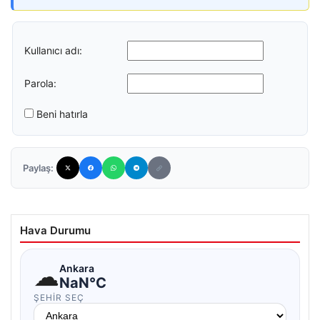
Kullanıcı adı:
Parola:
Beni hatırla
Paylaş:
Hava Durumu
☁
Ankara
NaN°C
ŞEHIR SEÇ