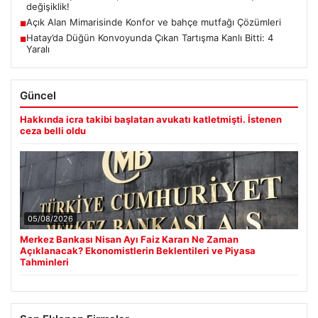
değişiklik!
Açık Alan Mimarisinde Konfor ve bahçe mutfağı Çözümleri
■
Hatay’da Düğün Konvoyunda Çıkan Tartışma Kanlı Bitti: 4
■
Yaralı
Güncel
Hakkında icra takibi başlatan avukatı katletmişti. İstenen
ceza belli oldu
05/08/2026
Merkez Bankası Nisan Ayı Faiz Kararı Ne Zaman
Açıklanacak? Ekonomistlerin Beklentileri ve Piyasa
Tahminleri