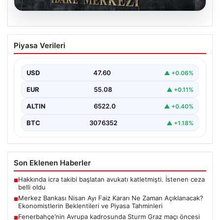
05.08.2026
Merkez Bankası Nisan Ayı Faiz Kararı Ne
Piyasa Verileri
Zaman Açıklanacak? Ekonomistlerin
Beklentileri ve Piyasa Tahminleri
USD
47.60
▲ +0.06%
Türkiye Cumhuriyet Merkez Bankası (TCMB) Para
Politikası Kurulu, Nisan ayı faiz kararını belirlemek
EUR
55.08
▲ +0.11%
üzere…
ALTIN
6522.0
▲ +0.40%
BTC
3076352
▲ +1.18%
Son Eklenen Haberler
Hakkında icra takibi başlatan avukatı katletmişti. İstenen ceza
■
belli oldu
Merkez Bankası Nisan Ayı Faiz Kararı Ne Zaman Açıklanacak?
■
Ekonomistlerin Beklentileri ve Piyasa Tahminleri
Fenerbahçe’nin Avrupa kadrosunda Sturm Graz maçı öncesi
■