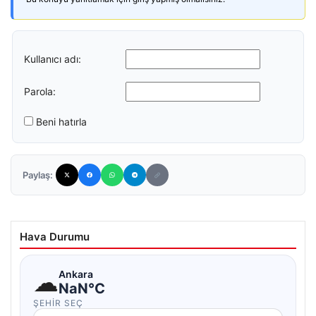
Kullanıcı adı:
Parola:
Beni hatırla
Paylaş:
Hava Durumu
☁
Ankara
NaN°C
ŞEHIR SEÇ