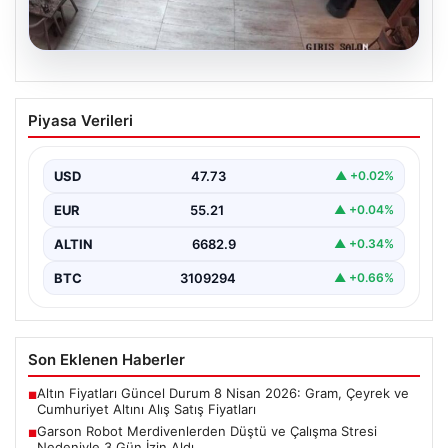
08.08.2026
Garson Robot Merdivenlerden Düştü ve
Piyasa Verileri
Çalışma Stresi Nedeniyle 3 Gün İzin
Aldı
USD
47.73
▲ +0.02%
Amasya'da faaliyet gösteren bir restoranda görev
yapan 'Gayretli' adlı robot, beklenmedik bir olayla
EUR
55.21
▲ +0.04%
gündeme…
ALTIN
6682.9
▲ +0.34%
BTC
3109294
▲ +0.66%
Son Eklenen Haberler
Altın Fiyatları Güncel Durum 8 Nisan 2026: Gram, Çeyrek ve
■
Cumhuriyet Altını Alış Satış Fiyatları
Garson Robot Merdivenlerden Düştü ve Çalışma Stresi
■
Nedeniyle 3 Gün İzin Aldı