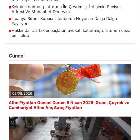
Kelebek sohbet platformu İle Çevrim içi İletişimin Seviyeli
■
Adresi Ve Muhabbet Deneyimi
İspanya Süper Kupası İstanbul’da Heyecan Dalga Dalga
■
Yayılıyor!
Hakkında icra takibi başlatan avukatı katletmişti. İstenen ceza
■
belli oldu
Güncel
09/08/2026
Altın Fiyatları Güncel Durum 8 Nisan 2026: Gram, Çeyrek ve
Cumhuriyet Altını Alış Satış Fiyatları