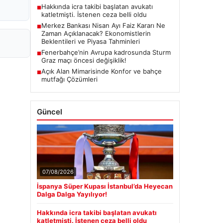
Hakkında icra takibi başlatan avukatı
■
katletmişti. İstenen ceza belli oldu
Merkez Bankası Nisan Ayı Faiz Kararı Ne
■
Zaman Açıklanacak? Ekonomistlerin
Beklentileri ve Piyasa Tahminleri
Fenerbahçe’nin Avrupa kadrosunda Sturm
■
Graz maçı öncesi değişiklik!
Açık Alan Mimarisinde Konfor ve bahçe
■
mutfağı Çözümleri
Güncel
07/08/2026
İspanya Süper Kupası İstanbul’da Heyecan
Dalga Dalga Yayılıyor!
Hakkında icra takibi başlatan avukatı
katletmişti. İstenen ceza belli oldu