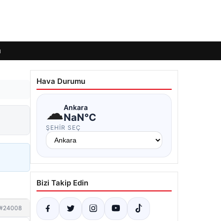
ı
Hava Durumu
☁
Ankara
NaN°C
ŞEHIR SEÇ
Bizi Takip Edin
#24008