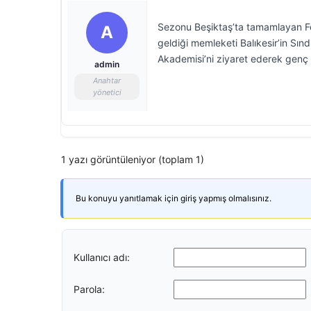
Sezonu Beşiktaş’ta tamamlayan F
A
geldiği memleketi Balıkesir’in Sındı
Akademisi’ni ziyaret ederek genç s
admin
Anahtar
yönetici
1 yazı görüntüleniyor (toplam 1)
Bu konuyu yanıtlamak için giriş yapmış olmalısınız.
Kullanıcı adı:
Parola: