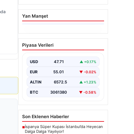
nda
Yan Manşet
06.08.2026
Hakkında icra takibi
Piyasa Verileri
başlatan avukatı
katletmişti. İstenen ceza
belli oldu
USD
47.71
▲ +0.17%
{"title": "İcra Takibine Zarar Verme
EUR
55.01
▼ -0.02%
Nedeniyle Avukata Yönelik Silahlı
Saldırının Yargı Süreci Açıklandı",
ALTIN
6572.5
▲ +1.23%
"content":…
BTC
3061380
▼ -0.58%
Son Eklenen Haberler
İspanya Süper Kupası İstanbul’da Heyecan
■
Dalga Dalga Yayılıyor!