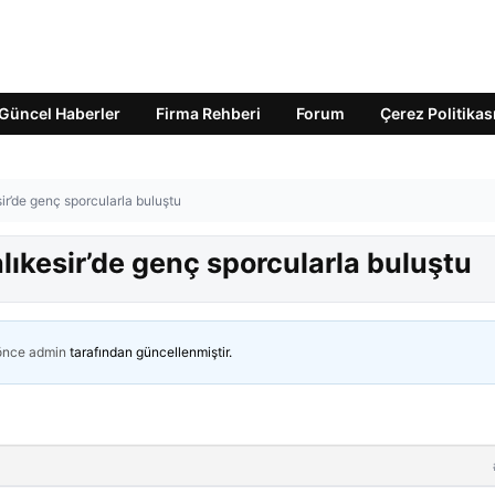
Güncel Haberler
Firma Rehberi
Forum
Çerez Politikas
r’de genç sporcularla buluştu
ıkesir’de genç sporcularla buluştu
 önce
admin
tarafından güncellenmiştir.