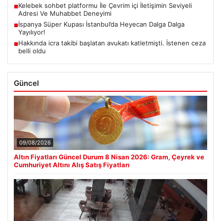
Kelebek sohbet platformu İle Çevrim içi İletişimin Seviyeli
■
Adresi Ve Muhabbet Deneyimi
İspanya Süper Kupası İstanbul’da Heyecan Dalga Dalga
■
Yayılıyor!
Hakkında icra takibi başlatan avukatı katletmişti. İstenen ceza
■
belli oldu
Güncel
09/08/2026
Altın Fiyatları Güncel Durum 8 Nisan 2026: Gram, Çeyrek ve
Cumhuriyet Altını Alış Satış Fiyatları