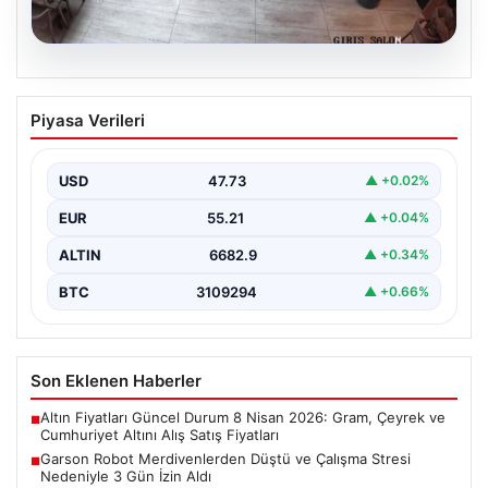
08.08.2026
Garson Robot Merdivenlerden Düştü ve
Piyasa Verileri
Çalışma Stresi Nedeniyle 3 Gün İzin
Aldı
USD
47.73
▲ +0.02%
Amasya'da faaliyet gösteren bir restoranda görev
yapan 'Gayretli' adlı robot, beklenmedik bir olayla
EUR
55.21
▲ +0.04%
gündeme…
ALTIN
6682.9
▲ +0.34%
BTC
3109294
▲ +0.66%
Son Eklenen Haberler
Altın Fiyatları Güncel Durum 8 Nisan 2026: Gram, Çeyrek ve
■
Cumhuriyet Altını Alış Satış Fiyatları
Garson Robot Merdivenlerden Düştü ve Çalışma Stresi
■
Nedeniyle 3 Gün İzin Aldı