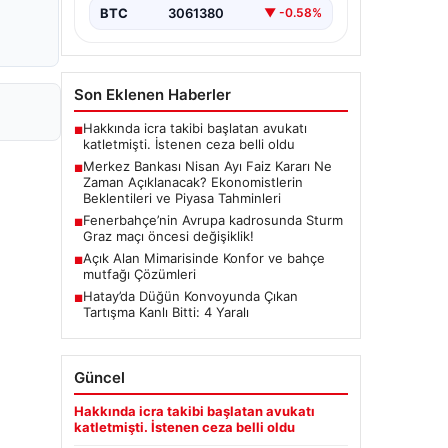
(TCMB) Para Politikası Kurulu, Nisan
BTC
3061380
▼ -0.58%
ayı faiz kararını belirlemek üzere…
Son Eklenen Haberler
Hakkında icra takibi başlatan avukatı
■
katletmişti. İstenen ceza belli oldu
Merkez Bankası Nisan Ayı Faiz Kararı Ne
■
Zaman Açıklanacak? Ekonomistlerin
Beklentileri ve Piyasa Tahminleri
Fenerbahçe’nin Avrupa kadrosunda Sturm
■
Graz maçı öncesi değişiklik!
Açık Alan Mimarisinde Konfor ve bahçe
■
mutfağı Çözümleri
Hatay’da Düğün Konvoyunda Çıkan
■
Tartışma Kanlı Bitti: 4 Yaralı
Güncel
Hakkında icra takibi başlatan avukatı
katletmişti. İstenen ceza belli oldu