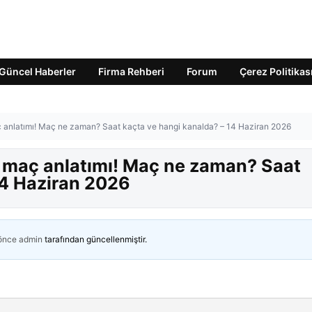
Güncel Haberler
Firma Rehberi
Forum
Çerez Politikas
 anlatımı! Maç ne zaman? Saat kaçta ve hangi kanalda? – 14 Haziran 2026
 maç anlatımı! Maç ne zaman? Saat
14 Haziran 2026
 önce
admin
tarafından güncellenmiştir.