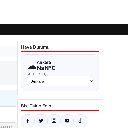
ı
Hava Durumu
☁
Ankara
NaN°C
ŞEHIR SEÇ
Bizi Takip Edin
#26224