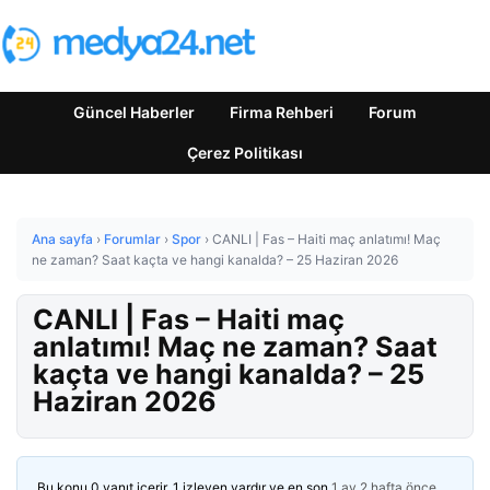
Güncel Haberler
Firma Rehberi
Forum
Çerez Politikası
Ana sayfa
›
Forumlar
›
Spor
›
CANLI | Fas – Haiti maç anlatımı! Maç
ne zaman? Saat kaçta ve hangi kanalda? – 25 Haziran 2026
CANLI | Fas – Haiti maç
anlatımı! Maç ne zaman? Saat
kaçta ve hangi kanalda? – 25
Haziran 2026
Bu konu 0 yanıt içerir, 1 izleyen vardır ve en son
1 ay 2 hafta önce