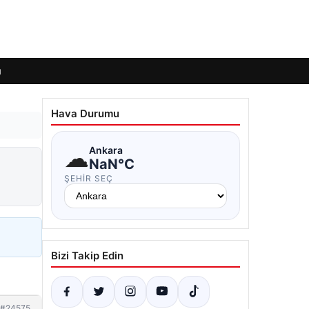
ı
Hava Durumu
☁
Ankara
NaN°C
ŞEHIR SEÇ
Bizi Takip Edin
#24575