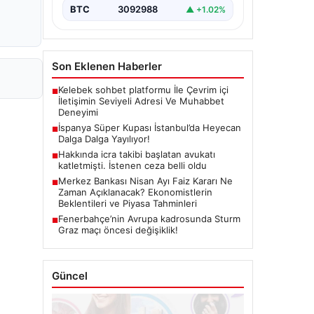
BTC
3092988
▲ +1.02%
Son Eklenen Haberler
Kelebek sohbet platformu İle Çevrim içi
■
İletişimin Seviyeli Adresi Ve Muhabbet
Deneyimi
İspanya Süper Kupası İstanbul’da Heyecan
■
Dalga Dalga Yayılıyor!
Hakkında icra takibi başlatan avukatı
■
katletmişti. İstenen ceza belli oldu
Merkez Bankası Nisan Ayı Faiz Kararı Ne
■
Zaman Açıklanacak? Ekonomistlerin
Beklentileri ve Piyasa Tahminleri
Fenerbahçe’nin Avrupa kadrosunda Sturm
■
Graz maçı öncesi değişiklik!
Güncel