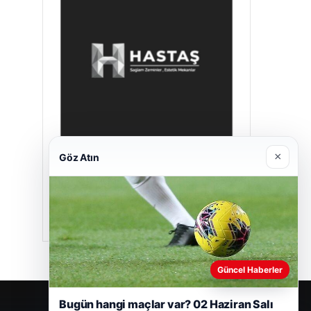
×
Göz Atın
Hastaş Beton
26/05/2026
Güncel Haberler
Bugün hangi maçlar var? 02 Haziran Salı