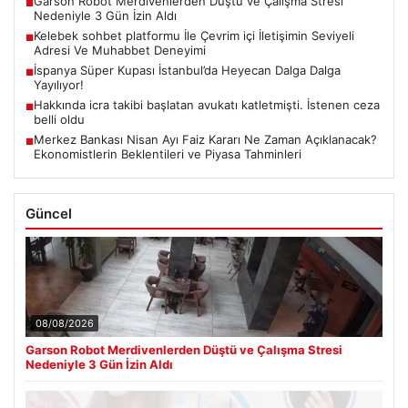
Garson Robot Merdivenlerden Düştü ve Çalışma Stresi
■
Nedeniyle 3 Gün İzin Aldı
Kelebek sohbet platformu İle Çevrim içi İletişimin Seviyeli
■
Adresi Ve Muhabbet Deneyimi
İspanya Süper Kupası İstanbul’da Heyecan Dalga Dalga
■
Yayılıyor!
Hakkında icra takibi başlatan avukatı katletmişti. İstenen ceza
■
belli oldu
Merkez Bankası Nisan Ayı Faiz Kararı Ne Zaman Açıklanacak?
■
Ekonomistlerin Beklentileri ve Piyasa Tahminleri
Güncel
08/08/2026
Garson Robot Merdivenlerden Düştü ve Çalışma Stresi
Nedeniyle 3 Gün İzin Aldı