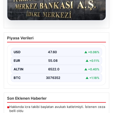
05.08.2026
Merkez Bankası Nisan Ayı Faiz Kararı Ne
Piyasa Verileri
Zaman Açıklanacak? Ekonomistlerin
Beklentileri ve Piyasa Tahminleri
USD
47.60
▲ +0.06%
Türkiye Cumhuriyet Merkez Bankası (TCMB) Para
Politikası Kurulu, Nisan ayı faiz kararını belirlemek
EUR
55.08
▲ +0.11%
üzere…
ALTIN
6522.0
▲ +0.40%
BTC
3076352
▲ +1.18%
Son Eklenen Haberler
Hakkında icra takibi başlatan avukatı katletmişti. İstenen ceza
■
belli oldu