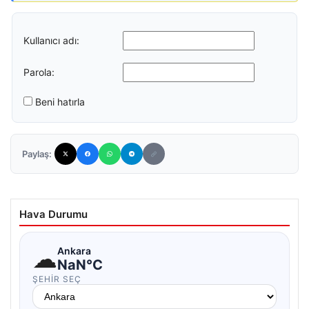
Kullanıcı adı:
Parola:
Beni hatırla
Paylaş:
Hava Durumu
☁
Ankara
NaN°C
ŞEHIR SEÇ