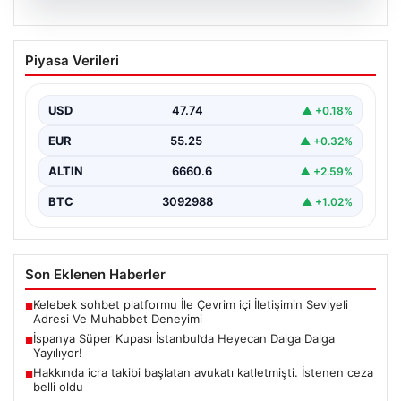
07.08.2026
İspanya Süper Kupası İstanbul’da
Piyasa Verileri
Heyecan Dalga Dalga Yayılıyor!
Türk futbolseverler yakın zamanda uluslararası arenada
büyük bir organizasyona ev sahipliği yapmaya
USD
47.74
▲ +0.18%
hazırlanıyor. İspanya…
EUR
55.25
▲ +0.32%
ALTIN
6660.6
▲ +2.59%
BTC
3092988
▲ +1.02%
Son Eklenen Haberler
Kelebek sohbet platformu İle Çevrim içi İletişimin Seviyeli
■
Adresi Ve Muhabbet Deneyimi
İspanya Süper Kupası İstanbul’da Heyecan Dalga Dalga
■
Yayılıyor!
Hakkında icra takibi başlatan avukatı katletmişti. İstenen ceza
■
belli oldu