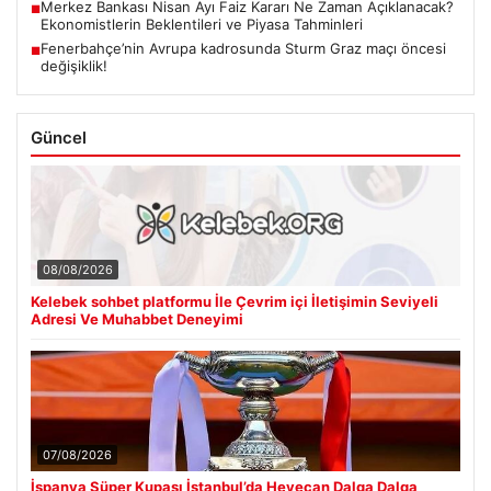
Merkez Bankası Nisan Ayı Faiz Kararı Ne Zaman Açıklanacak?
■
Ekonomistlerin Beklentileri ve Piyasa Tahminleri
Fenerbahçe’nin Avrupa kadrosunda Sturm Graz maçı öncesi
■
değişiklik!
Güncel
08/08/2026
Kelebek sohbet platformu İle Çevrim içi İletişimin Seviyeli
Adresi Ve Muhabbet Deneyimi
07/08/2026
İspanya Süper Kupası İstanbul’da Heyecan Dalga Dalga