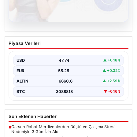
08.08.2026
Kelebek sohbet platformu İle Çevrim içi
Piyasa Verileri
İletişimin Seviyeli Adresi Ve Muhabbet
Deneyimi
USD
47.74
▲ +0.18%
İnternet dünyasında kullanıcıların güvenli bir tarzda
iletişim oluşturması ciddi bir önem taşımaktadır. Halen
EUR
55.25
▲ +0.32%
birçok…
ALTIN
6660.6
▲ +2.59%
BTC
3088818
▼ -0.16%
Son Eklenen Haberler
Garson Robot Merdivenlerden Düştü ve Çalışma Stresi
■
Nedeniyle 3 Gün İzin Aldı