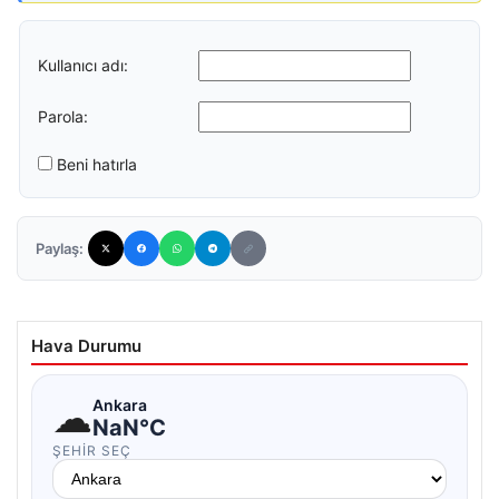
Kullanıcı adı:
Parola:
Beni hatırla
Paylaş:
Hava Durumu
☁
Ankara
NaN°C
ŞEHIR SEÇ