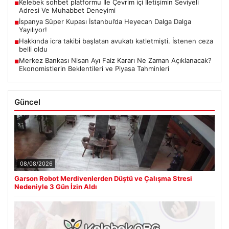
Kelebek sohbet platformu İle Çevrim içi İletişimin Seviyeli
■
Adresi Ve Muhabbet Deneyimi
İspanya Süper Kupası İstanbul’da Heyecan Dalga Dalga
■
Yayılıyor!
Hakkında icra takibi başlatan avukatı katletmişti. İstenen ceza
■
belli oldu
Merkez Bankası Nisan Ayı Faiz Kararı Ne Zaman Açıklanacak?
■
Ekonomistlerin Beklentileri ve Piyasa Tahminleri
Güncel
08/08/2026
Garson Robot Merdivenlerden Düştü ve Çalışma Stresi
Nedeniyle 3 Gün İzin Aldı