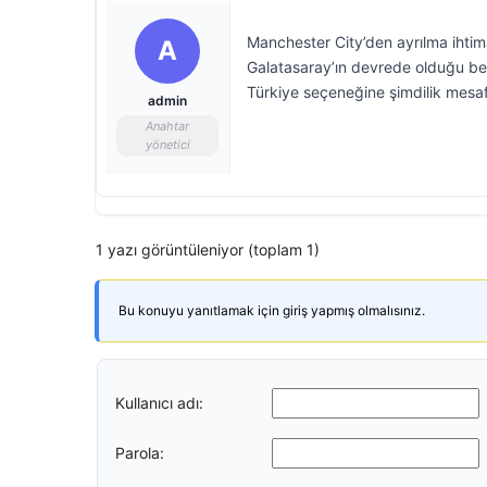
Manchester City’den ayrılma ihtima
A
Galatasaray’ın devrede olduğu beli
Türkiye seçeneğine şimdilik mesafe
admin
Anahtar
yönetici
1 yazı görüntüleniyor (toplam 1)
Bu konuyu yanıtlamak için giriş yapmış olmalısınız.
Kullanıcı adı:
Parola: