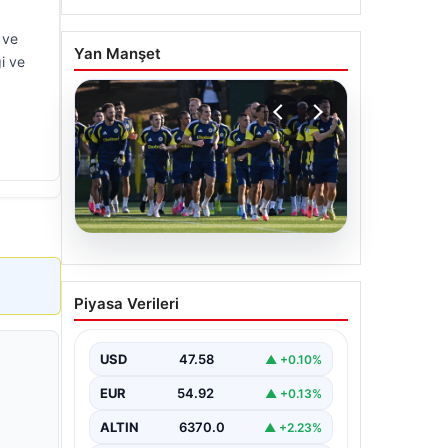
 ve
Yan Manşet
i ve
05.08.2026
Fenerbahçe’nin Avrupa
Piyasa Verileri
kadrosunda Sturm Graz
maçı öncesi değişiklik!
USD
47.58
▲ +0.10%
EUR
54.92
▲ +0.13%
ALTIN
6370.0
▲ +2.23%