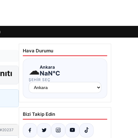
ı
Hava Durumu
☁
Ankara
nıtı
NaN°C
ŞEHIR SEÇ
Bizi Takip Edin
#20237