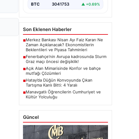
BTC
3041753
▲ +0.69%
Son Eklenen Haberler
Merkez Bankası Nisan Ayı Faiz Kararı Ne
■
Zaman Açıklanacak? Ekonomistlerin
Beklentileri ve Piyasa Tahminleri
Fenerbahçe’nin Avrupa kadrosunda Sturm
■
Graz maçı öncesi değişiklik!
Açık Alan Mimarisinde Konfor ve bahçe
■
mutfağı Çözümleri
Hatay’da Düğün Konvoyunda Çıkan
■
Tartışma Kanlı Bitti: 4 Yaralı
Manavgatlı Öğrencilerin Cumhuriyet ve
■
Kültür Yolculuğu
Güncel