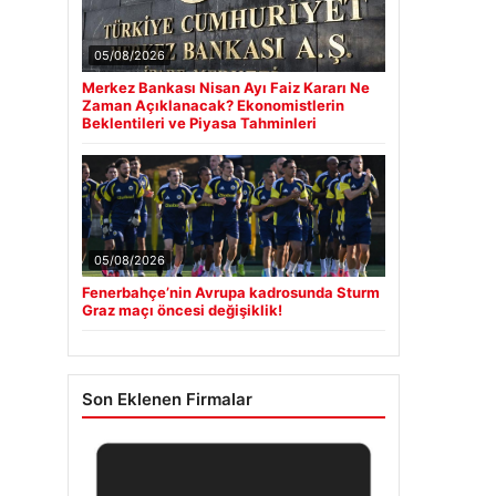
05/08/2026
Merkez Bankası Nisan Ayı Faiz Kararı Ne
Zaman Açıklanacak? Ekonomistlerin
Beklentileri ve Piyasa Tahminleri
05/08/2026
Fenerbahçe’nin Avrupa kadrosunda Sturm
Graz maçı öncesi değişiklik!
Son Eklenen Firmalar