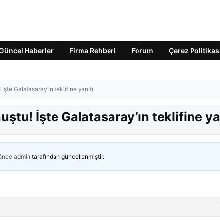
Güncel Haberler
Firma Rehberi
Forum
Çerez Politikas
şte Galatasaray’ın teklifine yanıtı
tu! İşte Galatasaray’ın teklifine ya
 önce
admin
tarafından güncellenmiştir.