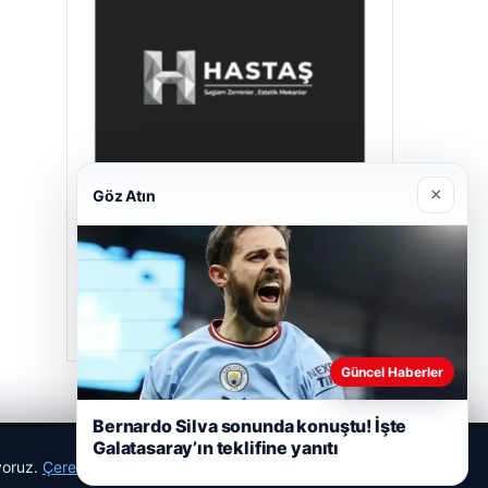
×
Göz Atın
Hastaş Beton
26/05/2026
Güncel Haberler
Bernardo Silva sonunda konuştu! İşte
Galatasaray’ın teklifine yanıtı
ıyoruz.
Çerez Politikamız
Reddet
Kabul Et