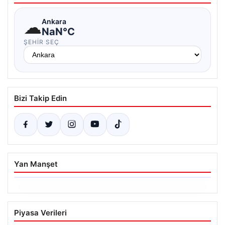
☁
Ankara
NaN°C
ŞEHIR SEÇ
Bizi Takip Edin
Yan Manşet
06.08.2026
Hakkında icra takibi başlatan avukatı
Piyasa Verileri
katletmişti. İstenen ceza belli oldu