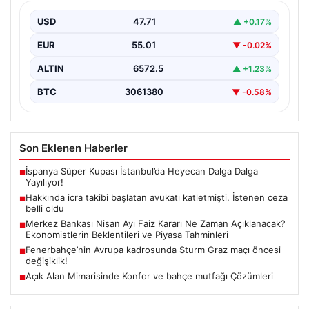
{"title": "İcra Takibine Zarar Verme Nedeniyle Avukata
Yönelik Silahlı Saldırının Yargı Süreci Açıklandı",
USD
47.71
▲ +0.17%
"content":…
EUR
55.01
▼ -0.02%
ALTIN
6572.5
▲ +1.23%
BTC
3061380
▼ -0.58%
Son Eklenen Haberler
İspanya Süper Kupası İstanbul’da Heyecan Dalga Dalga
■
Yayılıyor!
Hakkında icra takibi başlatan avukatı katletmişti. İstenen ceza
■
belli oldu
Merkez Bankası Nisan Ayı Faiz Kararı Ne Zaman Açıklanacak?
■
Ekonomistlerin Beklentileri ve Piyasa Tahminleri
Fenerbahçe’nin Avrupa kadrosunda Sturm Graz maçı öncesi
■
değişiklik!
Açık Alan Mimarisinde Konfor ve bahçe mutfağı Çözümleri
■