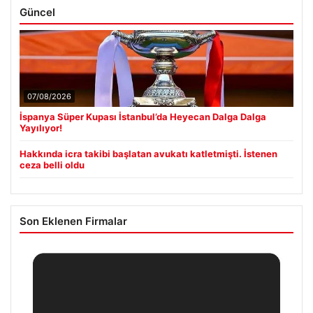
Güncel
07/08/2026
İspanya Süper Kupası İstanbul’da Heyecan Dalga Dalga
Yayılıyor!
Hakkında icra takibi başlatan avukatı katletmişti. İstenen
ceza belli oldu
Son Eklenen Firmalar