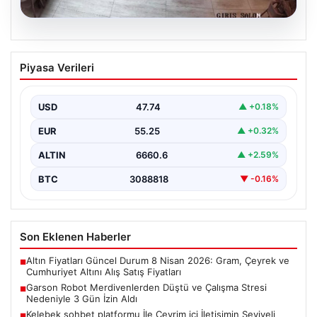
08.08.2026
Garson Robot Merdivenlerden Düştü ve
Piyasa Verileri
Çalışma Stresi Nedeniyle 3 Gün İzin
Aldı
USD
47.74
▲ +0.18%
Amasya'da faaliyet gösteren bir restoranda görev
yapan 'Gayretli' adlı robot, beklenmedik bir olayla
EUR
55.25
▲ +0.32%
gündeme…
ALTIN
6660.6
▲ +2.59%
BTC
3088818
▼ -0.16%
Son Eklenen Haberler
Altın Fiyatları Güncel Durum 8 Nisan 2026: Gram, Çeyrek ve
■
Cumhuriyet Altını Alış Satış Fiyatları
Garson Robot Merdivenlerden Düştü ve Çalışma Stresi
■
Nedeniyle 3 Gün İzin Aldı
Kelebek sohbet platformu İle Çevrim içi İletişimin Seviyeli
■