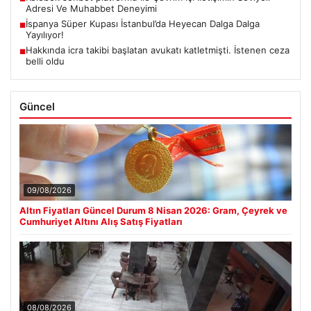
Adresi Ve Muhabbet Deneyimi
İspanya Süper Kupası İstanbul’da Heyecan Dalga Dalga
■
Yayılıyor!
Hakkında icra takibi başlatan avukatı katletmişti. İstenen ceza
■
belli oldu
Güncel
09/08/2026
Altın Fiyatları Güncel Durum 8 Nisan 2026: Gram, Çeyrek ve
Cumhuriyet Altını Alış Satış Fiyatları
08/08/2026