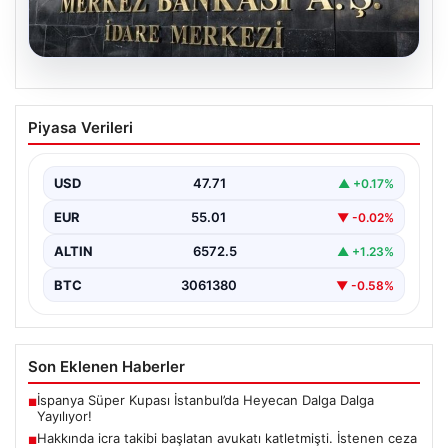
05.08.2026
Fenerbahçe’nin Avrupa kadrosunda
Piyasa Verileri
Sturm Graz maçı öncesi değişiklik!
USD
47.71
▲ +0.17%
EUR
55.01
▼ -0.02%
ALTIN
6572.5
▲ +1.23%
BTC
3061380
▼ -0.58%
Son Eklenen Haberler
İspanya Süper Kupası İstanbul’da Heyecan Dalga Dalga
■
Yayılıyor!
Hakkında icra takibi başlatan avukatı katletmişti. İstenen ceza
■