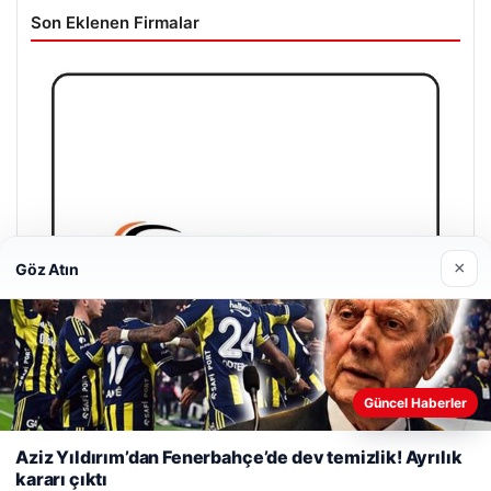
Son Eklenen Firmalar
×
Göz Atın
Web sitemizi nasıl kullandığınızı daha iyi anlayabilmek,
Güncel Haberler
deneyiminizi kişiselleştirmek ve geliştirmek amacıyla çerezler
kullanıyoruz.
Çerez Politikamız
Aziz Yıldırım’dan Fenerbahçe’de dev temizlik! Ayrılık
kararı çıktı
Reddet
Kabul Et