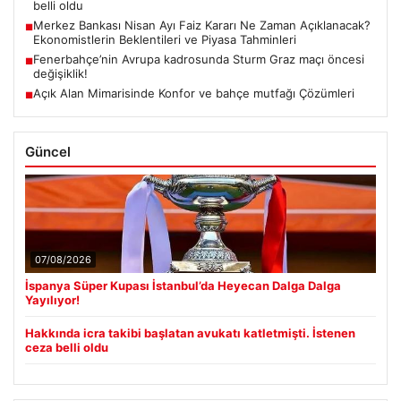
belli oldu
Merkez Bankası Nisan Ayı Faiz Kararı Ne Zaman Açıklanacak?
■
Ekonomistlerin Beklentileri ve Piyasa Tahminleri
Fenerbahçe’nin Avrupa kadrosunda Sturm Graz maçı öncesi
■
değişiklik!
Açık Alan Mimarisinde Konfor ve bahçe mutfağı Çözümleri
■
Güncel
07/08/2026
İspanya Süper Kupası İstanbul’da Heyecan Dalga Dalga
Yayılıyor!
Hakkında icra takibi başlatan avukatı katletmişti. İstenen
ceza belli oldu