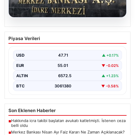
05.08.2026
Merkez Bankası Nisan Ayı Faiz Kararı Ne
Piyasa Verileri
Zaman Açıklanacak? Ekonomistlerin
Beklentileri ve Piyasa Tahminleri
USD
47.71
▲ +0.17%
Türkiye Cumhuriyet Merkez Bankası (TCMB) Para
Politikası Kurulu, Nisan ayı faiz kararını belirlemek
EUR
55.01
▼ -0.02%
üzere…
ALTIN
6572.5
▲ +1.23%
BTC
3061380
▼ -0.58%
Son Eklenen Haberler
Hakkında icra takibi başlatan avukatı katletmişti. İstenen ceza
■
belli oldu
Merkez Bankası Nisan Ayı Faiz Kararı Ne Zaman Açıklanacak?
■