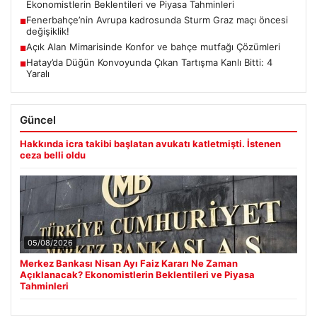
Ekonomistlerin Beklentileri ve Piyasa Tahminleri
Fenerbahçe’nin Avrupa kadrosunda Sturm Graz maçı öncesi
■
değişiklik!
Açık Alan Mimarisinde Konfor ve bahçe mutfağı Çözümleri
■
Hatay’da Düğün Konvoyunda Çıkan Tartışma Kanlı Bitti: 4
■
Yaralı
Güncel
Hakkında icra takibi başlatan avukatı katletmişti. İstenen
ceza belli oldu
05/08/2026
Merkez Bankası Nisan Ayı Faiz Kararı Ne Zaman
Açıklanacak? Ekonomistlerin Beklentileri ve Piyasa
Tahminleri