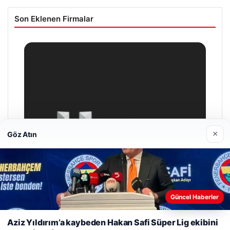
Son Eklenen Firmalar
×
Göz Atın
Web sitemizi nasıl kullandığınızı daha iyi anlayabilmek,
Güncel Haberler
deneyiminizi kişiselleştirmek ve geliştirmek amacıyla çerezler
kullanıyoruz.
Çerez Politikamız
Aziz Yıldırım’a kaybeden Hakan Safi Süper Lig ekibini