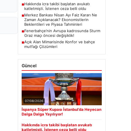
Hakkında icra takibi başlatan avukatı
■
katletmişti. İstenen ceza belli oldu
Merkez Bankası Nisan Ayı Faiz Kararı Ne
■
Zaman Açıklanacak? Ekonomistlerin
Beklentileri ve Piyasa Tahminleri
Fenerbahçe’nin Avrupa kadrosunda Sturm
■
Graz maçı öncesi değişiklik!
Açık Alan Mimarisinde Konfor ve bahçe
■
mutfağı Çözümleri
Güncel
07/08/2026
İspanya Süper Kupası İstanbul’da Heyecan
Dalga Dalga Yayılıyor!
Hakkında icra takibi başlatan avukatı
katletmişti. İstenen ceza belli oldu