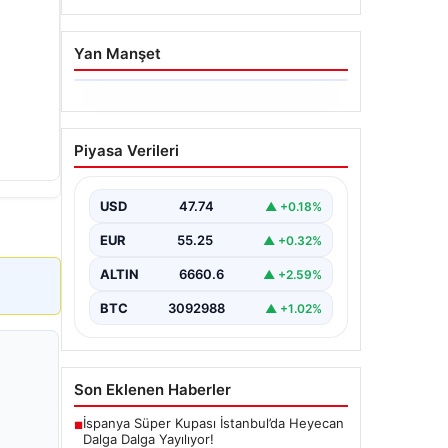
Yan Manşet
06.08.2026
Hakkında icra takibi
Piyasa Verileri
başlatan avukatı
katletmişti. İstenen ceza
belli oldu
USD
47.74
▲ +0.18%
{"title": "İcra Takibine Zarar Verme
EUR
55.25
▲ +0.32%
Nedeniyle Avukata Yönelik Silahlı
Saldırının Yargı Süreci Açıklandı",
ALTIN
6660.6
▲ +2.59%
"content":…
BTC
3092988
▲ +1.02%
Son Eklenen Haberler
İspanya Süper Kupası İstanbul’da Heyecan
■
Dalga Dalga Yayılıyor!