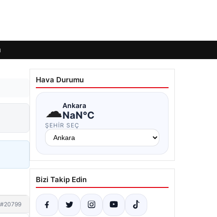
ı
Hava Durumu
☁
Ankara
NaN°C
ŞEHIR SEÇ
Bizi Takip Edin
#20799