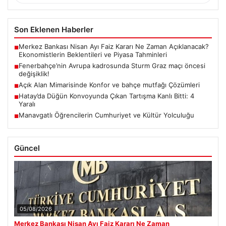
Son Eklenen Haberler
Merkez Bankası Nisan Ayı Faiz Kararı Ne Zaman Açıklanacak?
■
Ekonomistlerin Beklentileri ve Piyasa Tahminleri
Fenerbahçe’nin Avrupa kadrosunda Sturm Graz maçı öncesi
■
değişiklik!
Açık Alan Mimarisinde Konfor ve bahçe mutfağı Çözümleri
■
Hatay’da Düğün Konvoyunda Çıkan Tartışma Kanlı Bitti: 4
■
Yaralı
Manavgatlı Öğrencilerin Cumhuriyet ve Kültür Yolculuğu
■
Güncel
05/08/2026
Merkez Bankası Nisan Ayı Faiz Kararı Ne Zaman