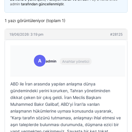
admin
tarafından güncellenmiştir.
1 yazı görüntüleniyor (toplam 1)
19/06/2026: 3:19 pm
#28125
A
admin
Anahtar yönetici
ABD ile İran arasında yapılan anlaşma dünya
gündemindeki yerini korurken, Tahran yönetiminden
dikkat çeken bir çıkış geldi. İran Meclis Başkanı
Muhammed Bakır Galibaf, ABD’yi İran’la varılan
anlaşmanın hükümlerine uyması konusunda uyararak,
“Karşı tarafın sözünü tutmaması, anlaşmayı ihlal etmesi ve
aşırı taleplerde bulunması durumunda, düşmana ezici bir
yanıt vermekten çekinmeyiz. Savaşta bir kez tokat