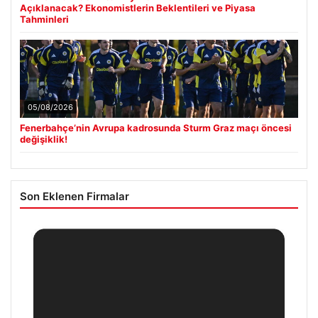
Açıklanacak? Ekonomistlerin Beklentileri ve Piyasa
Tahminleri
05/08/2026
Fenerbahçe’nin Avrupa kadrosunda Sturm Graz maçı öncesi
değişiklik!
Son Eklenen Firmalar