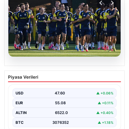
05.08.2026
Fenerbahçe’nin Avrupa kadrosunda
Piyasa Verileri
Sturm Graz maçı öncesi değişiklik!
USD
47.60
▲ +0.06%
EUR
55.08
▲ +0.11%
ALTIN
6522.0
▲ +0.40%
BTC
3076352
▲ +1.18%