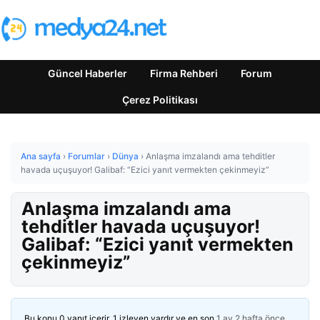
Güncel Haberler
Firma Rehberi
Forum
Çerez Politikası
Ana sayfa
›
Forumlar
›
Dünya
›
Anlaşma imzalandı ama tehditler
havada uçuşuyor! Galibaf: “Ezici yanıt vermekten çekinmeyiz”
Anlaşma imzalandı ama
tehditler havada uçuşuyor!
Galibaf: “Ezici yanıt vermekten
çekinmeyiz”
Bu konu 0 yanıt içerir, 1 izleyen vardır ve en son
1 ay 2 hafta önce