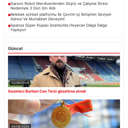
Garson Robot Merdivenlerden Düştü ve Çalışma Stresi
■
Nedeniyle 3 Gün İzin Aldı
Kelebek sohbet platformu İle Çevrim içi İletişimin Seviyeli
■
Adresi Ve Muhabbet Deneyimi
İspanya Süper Kupası İstanbul’da Heyecan Dalga Dalga
■
Yayılıyor!
Güncel
10/08/2026
Gazeteci Burhan Can Terzi gözaltına alındı
09/08/2026