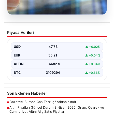
09.08.2026
Altın Fiyatları Güncel Durum 8 Nisan
Piyasa Verileri
2026: Gram, Çeyrek ve Cumhuriyet
Altını Alış Satış Fiyatları
USD
47.73
▲ +0.02%
Altın piyasasında yaşanan son gelişmeler, uluslararası
jeopolitik gerilimlerin azalma eğilimi göstermesi ve
EUR
55.21
▲ +0.04%
bölgedeki barış…
ALTIN
6682.9
▲ +0.34%
BTC
3109294
▲ +0.66%
Son Eklenen Haberler
Gazeteci Burhan Can Terzi gözaltına alındı
■
Altın Fiyatları Güncel Durum 8 Nisan 2026: Gram, Çeyrek ve
■
Cumhuriyet Altını Alış Satış Fiyatları