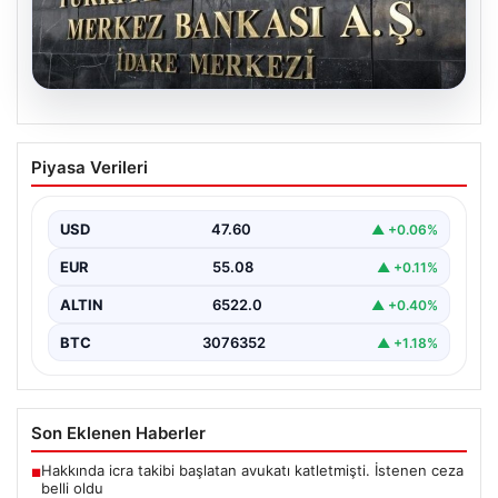
05.08.2026
Merkez Bankası Nisan Ayı Faiz Kararı Ne
Piyasa Verileri
Zaman Açıklanacak? Ekonomistlerin
Beklentileri ve Piyasa Tahminleri
USD
47.60
▲ +0.06%
Türkiye Cumhuriyet Merkez Bankası (TCMB) Para
Politikası Kurulu, Nisan ayı faiz kararını belirlemek
EUR
55.08
▲ +0.11%
üzere…
ALTIN
6522.0
▲ +0.40%
BTC
3076352
▲ +1.18%
Son Eklenen Haberler
Hakkında icra takibi başlatan avukatı katletmişti. İstenen ceza
■
belli oldu