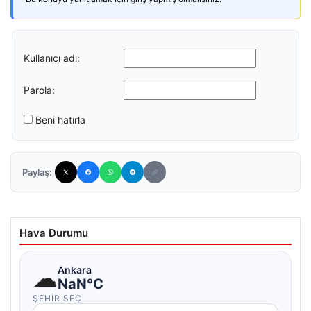
Kullanıcı adı:
Parola:
Beni hatırla
Paylaş:
Hava Durumu
☁
Ankara
NaN°C
ŞEHIR SEÇ