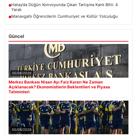
Hatay’da Düğün Konvoyunda Çıkan Tartışma Kanlı Bitti: 4
■
Yaralı
Manavgatlı Öğrencilerin Cumhuriyet ve Kültür Yolculuğu
■
Güncel
05/08/2026
Merkez Bankası Nisan Ayı Faiz Kararı Ne Zaman
Açıklanacak? Ekonomistlerin Beklentileri ve Piyasa
Tahminleri
05/08/2026