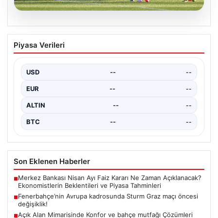
05.08.2026
Fenerbahçe’nin Avrupa kadrosunda
Piyasa Verileri
Sturm Graz maçı öncesi değişiklik!
USD
--
--
EUR
--
--
ALTIN
--
--
BTC
--
--
Son Eklenen Haberler
Merkez Bankası Nisan Ayı Faiz Kararı Ne Zaman Açıklanacak?
■
Ekonomistlerin Beklentileri ve Piyasa Tahminleri
Fenerbahçe’nin Avrupa kadrosunda Sturm Graz maçı öncesi
■
değişiklik!
Açık Alan Mimarisinde Konfor ve bahçe mutfağı Çözümleri
■