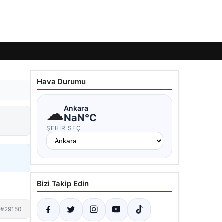
ı
Hava Durumu
☁
Ankara
NaN°C
ŞEHIR SEÇ
Bizi Takip Edin
#29150