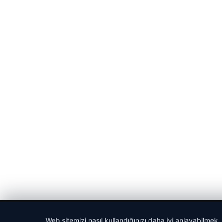
© 2026 Medya24 – Güncel Haberler
Web sitemizi nasıl kullandığınızı daha iyi anlayabilmek,