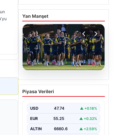
nun
Yan Manşet
u’yu
05.08.2026
Fenerbahçe’nin Avrupa
Piyasa Verileri
kadrosunda Sturm Graz
maçı öncesi değişiklik!
USD
47.74
▲ +0.18%
EUR
55.25
▲ +0.32%
ALTIN
6660.6
▲ +2.59%