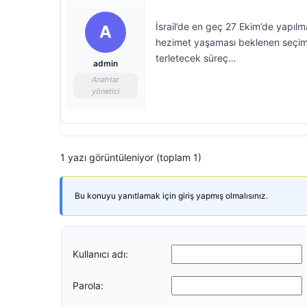
İsrail’de en geç 27 Ekim’de yapıl
A
hezimet yaşaması beklenen seçimde
terletecek süreç…
admin
Anahtar
yönetici
1 yazı görüntüleniyor (toplam 1)
Bu konuyu yanıtlamak için giriş yapmış olmalısınız.
Kullanıcı adı:
Parola: