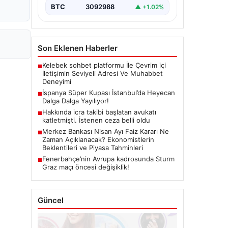
BTC
3092988
▲ +1.02%
Son Eklenen Haberler
Kelebek sohbet platformu İle Çevrim içi
■
İletişimin Seviyeli Adresi Ve Muhabbet
Deneyimi
İspanya Süper Kupası İstanbul’da Heyecan
■
Dalga Dalga Yayılıyor!
Hakkında icra takibi başlatan avukatı
■
katletmişti. İstenen ceza belli oldu
Merkez Bankası Nisan Ayı Faiz Kararı Ne
■
Zaman Açıklanacak? Ekonomistlerin
Beklentileri ve Piyasa Tahminleri
Fenerbahçe’nin Avrupa kadrosunda Sturm
■
Graz maçı öncesi değişiklik!
Güncel