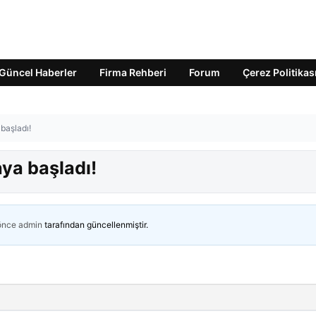
Güncel Haberler
Firma Rehberi
Forum
Çerez Politikas
başladı!
aya başladı!
 önce
admin
tarafından güncellenmiştir.