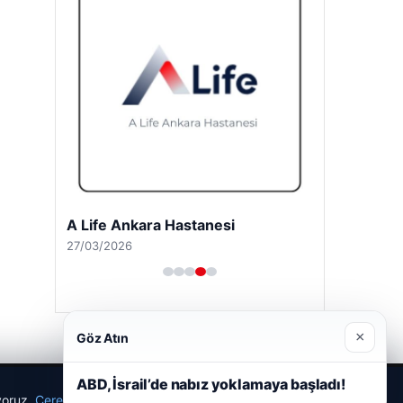
A Life Ankara Hastanesi
27/03/2026
×
Göz Atın
ABD, İsrail’de nabız yoklamaya başladı!
ıyoruz.
Çerez Politikamız
Reddet
Kabul Et