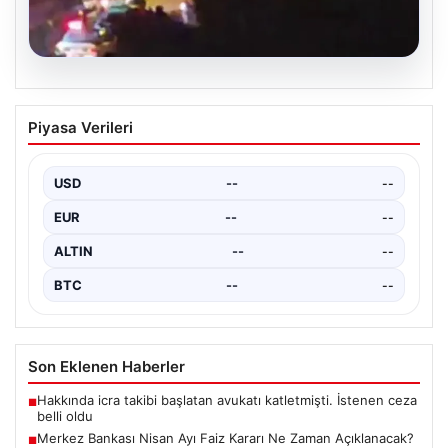
03.08.2026
Hatay’da Düğün Konvoyunda Çıkan
Piyasa Verileri
Tartışma Kanlı Bitti: 4 Yaralı
Hatay’ın ilçelerinden birinde gerçekleştirilen düğün
kutlaması sırasında başlayan tartışma, kısa sürede
USD
--
--
kontrol edilemez hale…
EUR
--
--
ALTIN
--
--
BTC
--
--
Son Eklenen Haberler
Hakkında icra takibi başlatan avukatı katletmişti. İstenen ceza
■
belli oldu
Merkez Bankası Nisan Ayı Faiz Kararı Ne Zaman Açıklanacak?
■