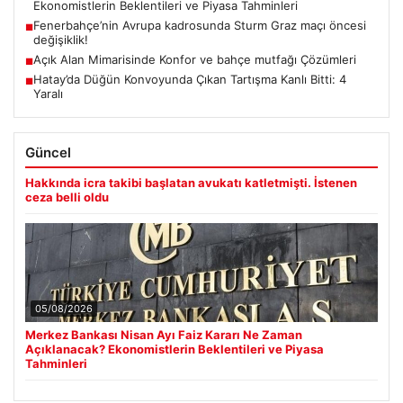
Ekonomistlerin Beklentileri ve Piyasa Tahminleri
Fenerbahçe’nin Avrupa kadrosunda Sturm Graz maçı öncesi
■
değişiklik!
Açık Alan Mimarisinde Konfor ve bahçe mutfağı Çözümleri
■
Hatay’da Düğün Konvoyunda Çıkan Tartışma Kanlı Bitti: 4
■
Yaralı
Güncel
Hakkında icra takibi başlatan avukatı katletmişti. İstenen
ceza belli oldu
05/08/2026
Merkez Bankası Nisan Ayı Faiz Kararı Ne Zaman
Açıklanacak? Ekonomistlerin Beklentileri ve Piyasa
Tahminleri