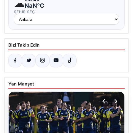
☁
NaN°C
ŞEHIR SEÇ
Bizi Takip Edin
Yan Manşet