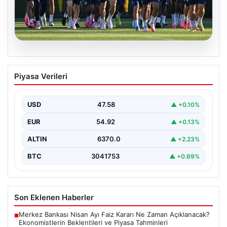
05.08.2026
Fenerbahçe’nin Avrupa kadrosunda
Piyasa Verileri
Sturm Graz maçı öncesi değişiklik!
USD
47.58
▲ +0.10%
EUR
54.92
▲ +0.13%
ALTIN
6370.0
▲ +2.23%
BTC
3041753
▲ +0.69%
Son Eklenen Haberler
Merkez Bankası Nisan Ayı Faiz Kararı Ne Zaman Açıklanacak?
■
Ekonomistlerin Beklentileri ve Piyasa Tahminleri