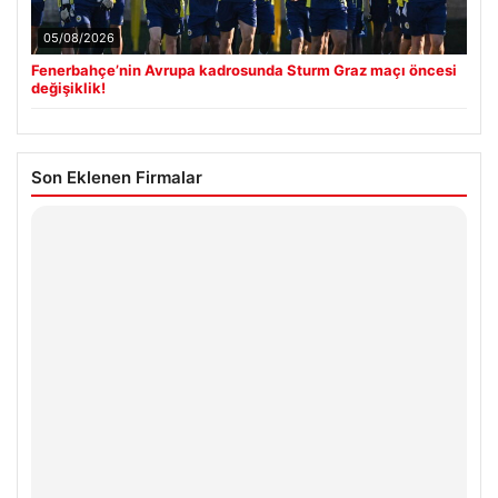
05/08/2026
Fenerbahçe’nin Avrupa kadrosunda Sturm Graz maçı öncesi
değişiklik!
Son Eklenen Firmalar