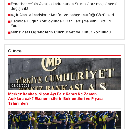
Fenerbahçe’nin Avrupa kadrosunda Sturm Graz maçı öncesi
■
değişiklik!
Açık Alan Mimarisinde Konfor ve bahçe mutfağı Çözümleri
■
Hatay’da Düğün Konvoyunda Çıkan Tartışma Kanlı Bitti: 4
■
Yaralı
Manavgatlı Öğrencilerin Cumhuriyet ve Kültür Yolculuğu
■
Güncel
05/08/2026
Merkez Bankası Nisan Ayı Faiz Kararı Ne Zaman
Açıklanacak? Ekonomistlerin Beklentileri ve Piyasa
Tahminleri