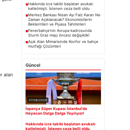
Hakkında icra takibi başlatan avukatı
■
katletmişti. İstenen ceza belli oldu
Merkez Bankası Nisan Ayı Faiz Kararı Ne
■
Zaman Açıklanacak? Ekonomistlerin
Beklentileri ve Piyasa Tahminleri
Fenerbahçe’nin Avrupa kadrosunda
■
Sturm Graz maçı öncesi değişiklik!
Açık Alan Mimarisinde Konfor ve bahçe
■
mutfağı Çözümleri
Güncel
r alan
07/08/2026
İspanya Süper Kupası İstanbul’da
Heyecan Dalga Dalga Yayılıyor!
Hakkında icra takibi başlatan avukatı
katletmişti. İstenen ceza belli oldu