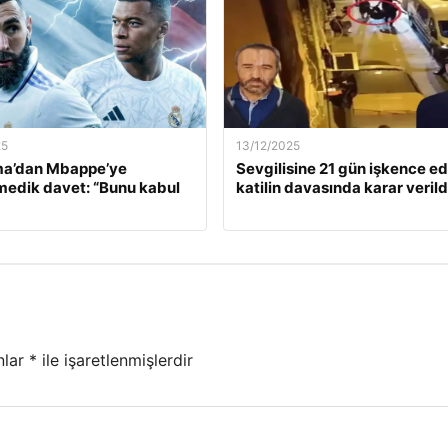
25
13/12/2025
a’dan Mbappe’ye
Sevgilisine 21 gün işkence e
edik davet: “Bunu kabul
katilin davasında karar verild
nlar
*
ile işaretlenmişlerdir