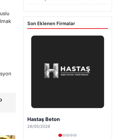
luslu
olmak
Son Eklenen Firmalar
asyon
o
Hastaş Beton
26/05/2026