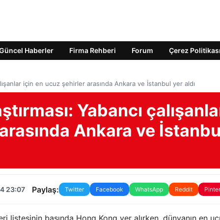
Güncel Haberler
Firma Rehberi
Forum
Çerez Politikas
lışanlar için en ucuz şehirler arasında Ankara ve İstanbul yer aldı
aştırması: Yabancı çalışanla
r arasında Ankara ve İstanbu
Paylaş:
4 23:07
Twitter
Facebook
WhatsApp
Reddit
Pinte
leri listesinin başında Hong Kong yer alırken, dünyanın en u