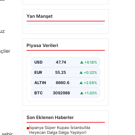
Yan Manşet
cuz
06.08.2026
Hakkında icra takibi
Piyasa Verileri
başlatan avukatı
çiler
katletmişti. İstenen ceza
belli oldu
USD
47.74
▲ +0.18%
{“title”: “İcra Takibine Zarar Verme
EUR
55.25
▲ +0.32%
Nedeniyle Avukata Yönelik Silahlı
Saldırının Yargı Süreci Açıklandı”,
ALTIN
6660.6
▲ +2.59%
“content”:…
BTC
3092988
▲ +1.02%
Son Eklenen Haberler
İspanya Süper Kupası İstanbul’da
■
Heyecan Dalga Dalga Yayılıyor!
 şehir