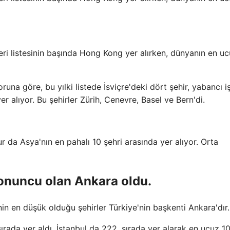
leri listesinin başında Hong Kong yer alırken, dünyanın en u
una göre, bu yılki listede İsviçre'deki dört şehir, yabancı iş
r alıyor. Bu şehirler Zürih, Cenevre, Basel ve Bern'di.
 da Asya'nın en pahalı 10 şehri arasında yer alıyor. Orta
sonuncu olan Ankara oldu.
in en düşük olduğu şehirler Türkiye'nin başkenti Ankara'dır.
rada yer aldı. İstanbul da 222. sırada yer alarak en ucuz 10