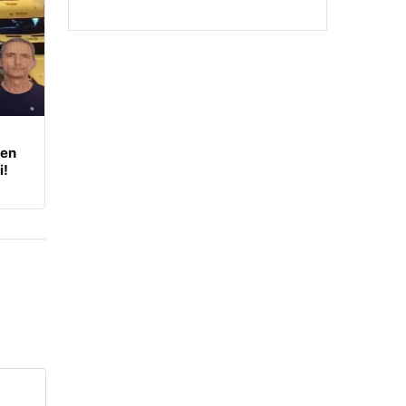
den
i!