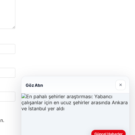
×
Göz Atın
n.
Güncel Haberler