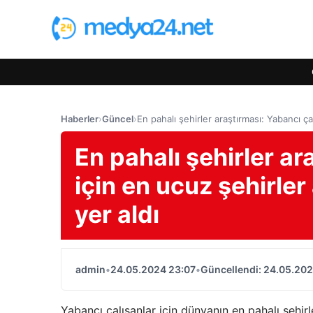
Haberler
›
Güncel
›
En pahalı şehirler araştırması: Yabancı ça
En pahalı şehirler ar
için en ucuz şehirle
yer aldı
admin
•
24.05.2024 23:07
•
Güncellendi: 24.05.202
Yabancı çalışanlar için dünyanın en pahalı şehir