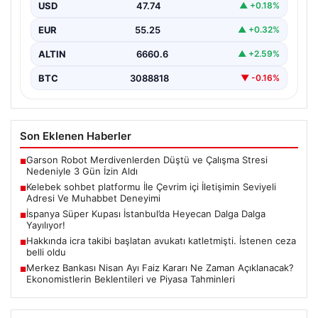
USD
47.74
▲ +0.18%
İnternet dünyasında kullanıcıların güvenli bir tarzda
iletişim oluşturması ciddi bir önem taşımaktadır. Halen
EUR
55.25
▲ +0.32%
birçok…
ALTIN
6660.6
▲ +2.59%
BTC
3088818
▼ -0.16%
Son Eklenen Haberler
Garson Robot Merdivenlerden Düştü ve Çalışma Stresi
■
Nedeniyle 3 Gün İzin Aldı
Kelebek sohbet platformu İle Çevrim içi İletişimin Seviyeli
■
Adresi Ve Muhabbet Deneyimi
İspanya Süper Kupası İstanbul’da Heyecan Dalga Dalga
■
Yayılıyor!
Hakkında icra takibi başlatan avukatı katletmişti. İstenen ceza
■
belli oldu
Merkez Bankası Nisan Ayı Faiz Kararı Ne Zaman Açıklanacak?
■
Ekonomistlerin Beklentileri ve Piyasa Tahminleri