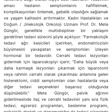
amacı hastanın semptomlarını hafifletmek,
komplikasyonları önlemek, gebelik olasılığını sağlamak
ve yaşam kalitesini arttırmaktır. Kadın Hastalıkları ve
Doğum / Jinekolojik Onkoloji Uzmanı Prof. Dr. Mete
Güngör, genellikle multidisipliner bir yaklaşım
gerektiren tedavi sürecini şöyle açıklıyor: “Farmakolojik
tedavi ağrı kesicileri içerirken, endometriozisin
büyümesini yavaşlatan ve semptomları izleyen
hormonal bir tedavidir. Cerrahi tedavi lezyonları
gidermek için laparoskopiyi içerir; “Daha büyük veya
daha karmaşık lezyonları çıkarmak için laparotomi
veya rahmin cerrahi olarak çıkarılması anlamına gelen
histerektomi, ciddi semptomları olan hastalarda veya
diğer tedavi seçenekleri başarısız olduğunda
düşünülebilir.” Mete Güngör, pelvik ağrının
giderilmesinde ilaç ve cerrahi tedavinin yanı sıra fizik
tedavi, egzersiz programları, beslenme programı,
psikolojik destek ve danışmanlığın da tedavi sürecinde