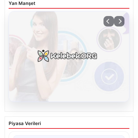
Yan Manşet
08.08.2026
Kelebek sohbet platformu İle Çevrim içi
Piyasa Verileri
İletişimin Seviyeli Adresi Ve Muhabbet
Deneyimi