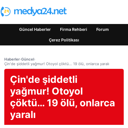
Güncel Haberler
Firma Rehberi
Forum
Çerez Politikası
Haberler
›
Güncel
›
Çin'de şiddetli yağmur! Otoyol çöktü… 19 ölü, onlarca yaralı
Çin'de şiddetli
yağmur! Otoyol
çöktü… 19 ölü, onlarca
yaralı