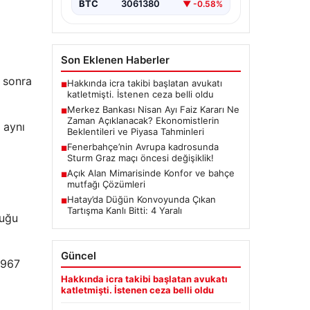
BTC
3061380
▼ -0.58%
Kurulu, Nisan ayı faiz kararını
belirlemek üzere…
Son Eklenen Haberler
n sonra
Hakkında icra takibi başlatan avukatı
■
katletmişti. İstenen ceza belli oldu
Merkez Bankası Nisan Ayı Faiz Kararı Ne
■
Zaman Açıklanacak? Ekonomistlerin
 aynı
Beklentileri ve Piyasa Tahminleri
Fenerbahçe’nin Avrupa kadrosunda
■
Sturm Graz maçı öncesi değişiklik!
Açık Alan Mimarisinde Konfor ve bahçe
■
mutfağı Çözümleri
Hatay’da Düğün Konvoyunda Çıkan
■
Tartışma Kanlı Bitti: 4 Yaralı
duğu
Güncel
1967
Hakkında icra takibi başlatan avukatı
katletmişti. İstenen ceza belli oldu