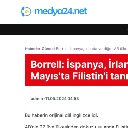
Haberler
›
Güncel
›
Borrell: İspanya, İrlanda ve diğer AB ülkele
Borrell: İspanya, İrl
Mayıs'ta Filistin'i tan
admin
•
11.05.2024 04:53
Bu haberin orijinal dili İngilizce idi.
AB'nin 27 üye ülkesinden dokuzu şu anda Filisti