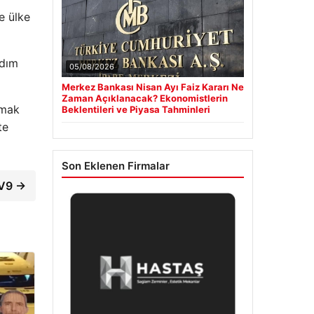
ye ülke
rdım
05/08/2026
Merkez Bankası Nisan Ayı Faiz Kararı Ne
Zaman Açıklanacak? Ekonomistlerin
ımak
Beklentileri ve Piyasa Tahminleri
te
Son Eklenen Firmalar
EV9 →