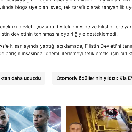
 yılında bloğa üye olan İsveç, tek taraflı olarak tanıyan ilk ü
erecek iki devletli çözümü desteklemesine ve Filistinlilere ya
stin devletinin tanınmasını oybirliğiyle desteklemedi.
'e Nisan ayında yaptığı açıklamada, Filistin Devleti'ni tan
e barışın inşasında “önemli ilerlemeyi tetiklemek” için birlik
maktan daha ucuzdu
Otomotiv ödüllerinin yıldızı: Kia 