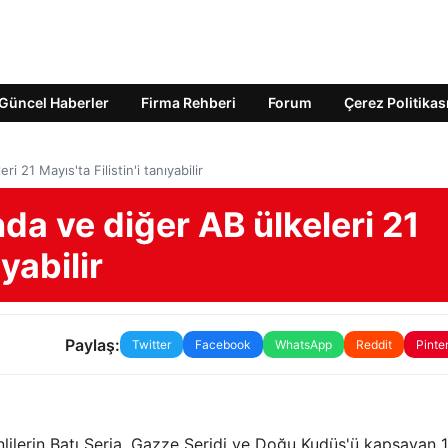
Güncel Haberler
Firma Rehberi
Forum
Çerez Politikas
ri 21 Mayıs'ta Filistin'i tanıyabilir
anda ve diğer AB ülkeleri 21
ıyabilir
Paylaş:
Twitter
Facebook
WhatsApp
Reddit
Pinte
nlilerin Batı Şeria, Gazze Şeridi ve Doğu Kudüs'ü kapsayan 