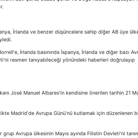
r.
panya, İrlanda ve benzer düşüncelere sahip diğer AB üye ülke
yledi.
rrell'e, İrlanda basınında İspanya, İrlanda ve diğer bazı A
vleti'ni resmen tanıyabileceği yönündeki haberleri doğrulayıp
Bakanı José Manuel Albares'in kendisine önerilen tarihin 21 M
irlikte Madrid'de Avrupa Günü'nü kutlamak için düzenlenen b
r grup Avrupa ülkesinin Mayıs ayında Filistin Devleti'ni tanı