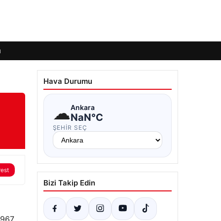
ı
Hava Durumu
☁
Ankara
NaN°C
ŞEHIR SEÇ
rest
Bizi Takip Edin
1967