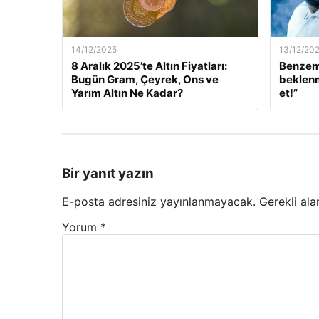
14/12/2025
13/12/20
8 Aralık 2025’te Altın Fiyatları:
Benzem
Bugün Gram, Çeyrek, Ons ve
beklenm
Yarım Altın Ne Kadar?
et!”
Bir yanıt yazın
E-posta adresiniz yayınlanmayacak.
Gerekli ala
Yorum
*