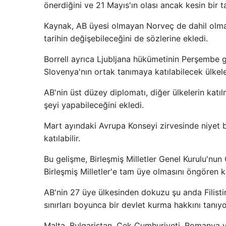
önerdiğini ve 21 Mayıs'ın olası ancak kesin bir t
Kaynak, AB üyesi olmayan Norveç de dahil olmak
tarihin değişebileceğini de sözlerine ekledi.
Borrell ayrıca Ljubljana hükümetinin Perşembe g
Slovenya'nın ortak tanımaya katılabilecek ülkele
AB'nin üst düzey diplomatı, diğer ülkelerin katı
şeyi yapabileceğini ekledi.
Mart ayındaki Avrupa Konseyi zirvesinde niyet b
katılabilir.
Bu gelişme, Birleşmiş Milletler Genel Kurulu'nu
Birleşmiş Milletler'e tam üye olmasını öngören 
AB'nin 27 üye ülkesinden dokuzu şu anda Filisti
sınırları boyunca bir devlet kurma hakkını tanıyo
Malta, Bulgaristan, Çek Cumhuriyeti, Romanya ve