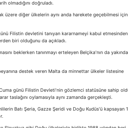
arih olmadığını doğruladı.
 üzere diğer ülkelerin aynı anda harekete geçebilmesi için
ünü Filistin devletini tanıyan kararnameyi kabul etmesinde
rden biri olduğunu da açıkladı.
lmasını beklerken tanınmayı erteleyen Belçika'nın da yakında
eyanına destek veren Malta da minnettar ülkeler listesine
n Cuma günü Filistin Devleti'nin gözlemci statüsüne sahip ol
karar taslağını oylamasıyla aynı zamanda gerçekleşti.
nlilerin Batı Şeria, Gazze Şeridi ve Doğu Kudüs'ü kapsayan 
r.
 Slovakya gibi Doğu ülkeleriyle birlikte 1988 yılından beri