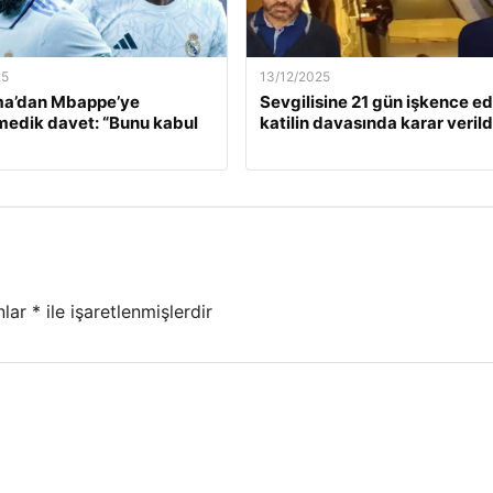
25
13/12/2025
a’dan Mbappe’ye
Sevgilisine 21 gün işkence e
edik davet: “Bunu kabul
katilin davasında karar verild
nlar
*
ile işaretlenmişlerdir