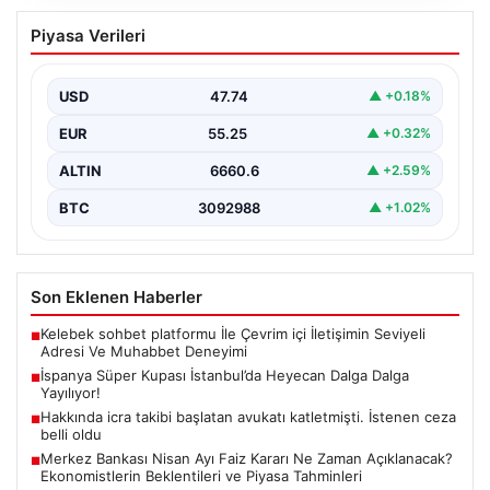
İspanya Süper Kupası İstanbul’da
Piyasa Verileri
Heyecan Dalga Dalga Yayılıyor!
Türk futbolseverler yakın zamanda uluslararası arenada
büyük bir organizasyona ev sahipliği yapmaya
USD
47.74
▲ +0.18%
hazırlanıyor. İspanya…
EUR
55.25
▲ +0.32%
ALTIN
6660.6
▲ +2.59%
BTC
3092988
▲ +1.02%
Son Eklenen Haberler
Kelebek sohbet platformu İle Çevrim içi İletişimin Seviyeli
■
Adresi Ve Muhabbet Deneyimi
İspanya Süper Kupası İstanbul’da Heyecan Dalga Dalga
■
Yayılıyor!
Hakkında icra takibi başlatan avukatı katletmişti. İstenen ceza
■
belli oldu
Merkez Bankası Nisan Ayı Faiz Kararı Ne Zaman Açıklanacak?
■
Ekonomistlerin Beklentileri ve Piyasa Tahminleri