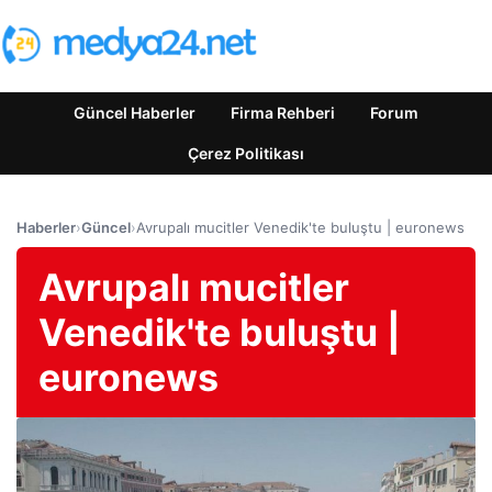
Güncel Haberler
Firma Rehberi
Forum
Çerez Politikası
Haberler
›
Güncel
›
Avrupalı ​​mucitler Venedik'te buluştu | euronews
Avrupalı ​​mucitler
Venedik'te buluştu |
euronews